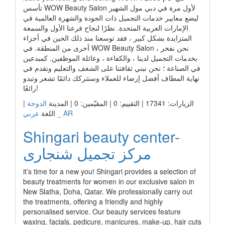
تأسس WOW Beauty Salon لأول مرة في دبي مول الشهير
ليضع معايير خدمات التجميل ذات الجودة والشهرة العالمية في
الإمارات العربية المتحدة. نظرًا لنجاح فرعنا الأول والسمعة
المتزايدة بشكل كبير ، فقد توسعنا منذ ذلك الحين في أجزاء
أخرى من المنطقة. في WOW Beauty Salon ، نحن نفخر
بخدمات التجميل لدينا ، والكفاءة ، وعائلة الموظفين. كمبدعين
في الصناعة ؛ نحن نبني ثقافتنا على الشغف والتعليم ونقدم في
نهاية المطاف أفضل إرضاء للعملاء وسنتركك دائمًا تشعر وتبدو
رائعًا!
الزيارات: 17341 | التقييم: 0 | المقيّمين: 0 | المدينة
الدوحة
|
عربي _ AR
اللغة
Shingari beauty center-
مركز تجميل شنجارى
it’s time for a new you! Shingari provides a selection of
beauty treatments for women in our exclusive salon in
New Slatha, Doha, Qatar. We professionally carry out
the treatments, offering a friendly and highly
personalised service. Our beauty services feature
waxing, facials, pedicure, manicures, make-up, hair cuts