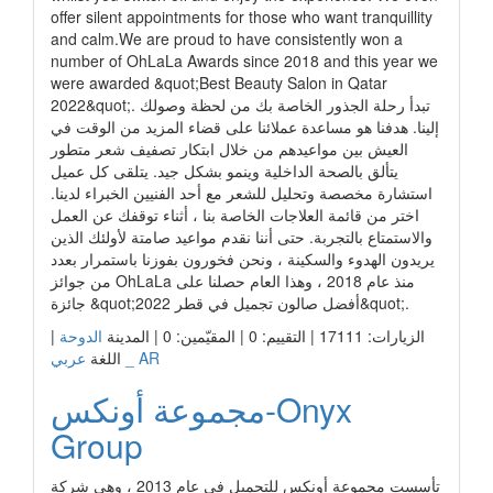
offer silent appointments for those who want tranquillity
and calm.​We are proud to have consistently won a
number of OhLaLa Awards since 2018 and this year we
were awarded &quot;Best Beauty Salon in Qatar
2022&quot;. تبدأ رحلة الجذور الخاصة بك من لحظة وصولك
إلينا. هدفنا هو مساعدة عملائنا على قضاء المزيد من الوقت في
العيش بين مواعيدهم من خلال ابتكار تصفيف شعر متطور
يتألق بالصحة الداخلية وينمو بشكل جيد. يتلقى كل عميل
استشارة مخصصة وتحليل للشعر مع أحد الفنيين الخبراء لدينا.
اختر من قائمة العلاجات الخاصة بنا ، أثناء توقفك عن العمل
والاستمتاع بالتجربة. حتى أننا نقدم مواعيد صامتة لأولئك الذين
يريدون الهدوء والسكينة ، ونحن فخورون بفوزنا باستمرار بعدد
من جوائز OhLaLa منذ عام 2018 ، وهذا العام حصلنا على
جائزة &quot;أفضل صالون تجميل في قطر 2022&quot;.
الزيارات: 17111 | التقييم: 0 | المقيّمين: 0 | المدينة
الدوحة
|
عربي _ AR
اللغة
مجموعة أونكس-Onyx
Group
تأسست مجموعة أونكس للتجميل في عام 2013 ، وهي شركة