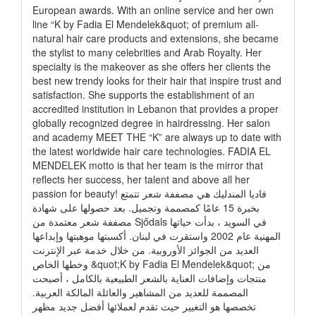
European awards. With an online service and her own
line “K by Fadia El Mendelek&quot; of premium all-
natural hair care products and extensions, she became
the stylist to many celebrities and Arab Royalty. Her
specialty is the makeover as she offers her clients the
best new trendy looks for their hair that inspire trust and
satisfaction. She supports the establishment of an
accredited institution in Lebanon that provides a proper
globally recognized degree in hairdressing. Her salon
and academy MEET THE “K” are always up to date with
the latest worldwide hair care technologies. FADIA EL
MENDELEK motto is that her team is the mirror that
reflects her success, her talent and above all her
passion for beauty! فاديا المندليك هي مصففة شعر تتمتع
بخبرة 15 عامًا كمصممة وتجميل. بعد حصولها على شهادة
مصففة شعر معتمدة من Sjődals في السويد ، بدأت حياتها
المهنية عام 2002 واستقرت في لبنان. أكسبتها موهبتها وإبداعها
العديد من الجوائز الأوروبية. من خلال خدمة عبر الإنترنت
وخطها الخاص &quot;K by Fadia El Mendelek&quot; من
منتجات وإضافات العناية بالشعر الطبيعية بالكامل ، أصبحت
المصممة للعديد من المشاهير والعائلة المالكة العربية.
تخصصها هو التغيير حيث تقدم لعملائها أفضل جديد مظهر