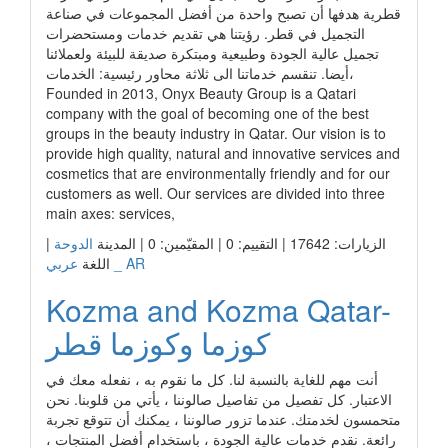
قطرية هدفها أن تصبح واحدة من أفضل المجموعات في صناعة
التجميل في قطر. رؤيتنا هي تقديم خدمات ومستحضرات
تجميل عالية الجودة وطبيعية ومبتكرة صديقة للبيئة ولعملائنا
أيضا. تنقسم خدماتنا الى ثلاثة محاور رئيسية: الخدمات،
Founded in 2013, Onyx Beauty Group is a Qatari
company with the goal of becoming one of the best
groups in the beauty industry in Qatar. Our vision is to
provide high quality, natural and innovative services and
cosmetics that are environmentally friendly and for our
customers as well. Our services are divided into three
main axes: services,
الزيارات: 17642 | التقييم: 0 | المقيّمين: 0 | المدينة
الدوحة
|
عربي _ AR
اللغة
Kozma and Kozma Qatar-
كوزما وكوزما قطر
أنت مهم للغاية بالنسبة لنا. كل ما نقوم به ، نفعله معك في
الاعتبار. كل تفصيل من تفاصيل صالوننا ، يأتي من قلوبنا. نحن
متحمسون لخدمتك. عندما تزور صالوننا ، يمكنك أن تتوقع تجربة
رائعة. نقدم خدمات عالية الجودة ، باستخدام أفضل المنتجات ،