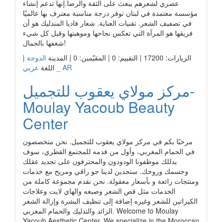
عصري لشعرهم يبعث على الثقة والرضا.إنها تدعم إنشاء
مؤسسة معتمدة في لبنان توفر درجة مناسبة معترف بها عالميًا
في تصفيف الشعر. تقنيات العناية. شعار فاديا المندليك هو أن
فريقها هو المرآة التي تعكس نجاحها وموهبتها وقبل كل شيء
شغفها بالجمال!
الزيارات: 17200 | التقييم: 0 | المقيّمين: 0 | المدينة
الدوحة
|
عربي _ AR
اللغة
مركز مولاي يعقوب للتجميل-
Moulay Yacoub Beauty
Center
مرحبًا بكم في مركز مولاي يعقوب للتجميل. نحن متخصصون
في الحمام المغربي، وأول من قدمه للمجتمع القطري، سوف
يدللك موظفونا الودودون والمحترفون على تجديد عقلك
وجسمك وروحك. ستجدين لدينا جو راقي ومريح مع خدمات
ومنتجات رائعة و بأسعار معقولة. نحن نقدم مجموعة كاملة من
الخدمات مثل قص الشعر وصبغه والهاي لايت وعلاجات
الكيراتين للشعر وغيره إضافة إلى تنظيف البشرة وإزالة الشعر
الزائد والتدليك والحمام المغربي. Welcome to Moulay
Yacoub Aesthetic Center. We specialize in the Moroccan