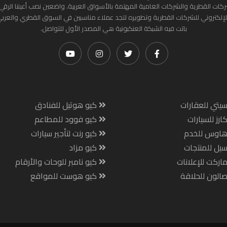
ركات القطرية والشركات العامية المهتمة بالأسواق العربية. واضعين نصب أعيننا الرقي
لإلكتروني للشركات القطرية وتطويره لتجد عملاء مناسبين في السوق القطري والعرب
باتت فيه الشبكة العنكبونية هي المصدر الأول للتواصل.
يتي للعقارات
كيو هوتيل للفنادق
ارز للسيارات
كيو فوود للمطاعم
هاوس للخدم
كيو رنت لتأجير سيارات
يل للمنتجات
كيو مزاد
اركت للإعلانات
كيو نامبر للوحات والأرقام
الون للحلاقة
كيو هوست للمواقع