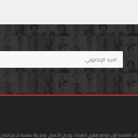
ات القطرية أول موقع قطري للشركات ورجال الأعمال. نوفر بيئة مناسبة لدعم التبادل 