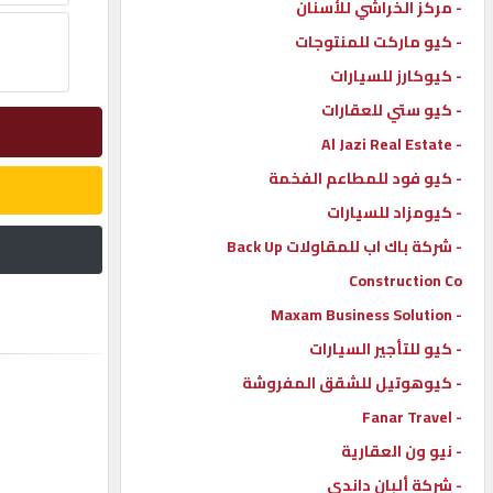
- مركز الخراشي للأسنان
إتصل
- كيو ماركت للمنتوجات
بنا
- كيوكارز للسيارات
- كيو ستي للعقارات
إعلانات
- Al Jazi Real Estate
- كيو فود للمطاعم الفخمة
- كيومزاد للسيارات
- شركة باك اب للمقاولات Back Up
المنتدى
Construction Co
- Maxam Business Solution
كيو
مزاد
- كيو للتأجير السيارات
- كيوهوتيل للشقق المفروشة
- Fanar Travel
كيو
نمبر
- نيو ون العقارية
- شركة ألبان داندي