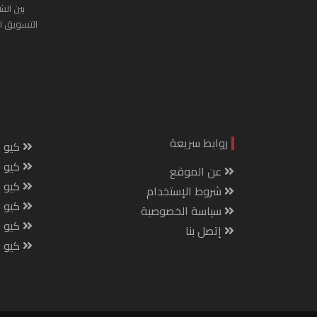
بين الش
التسويق ا
روابط سريعة
كيو س
كيو ك
عن الموقع
كيو 
شروط الإستخدام
كيو س
سياسة الخصوصية
كيو م
إتصل بنا
كيو ص