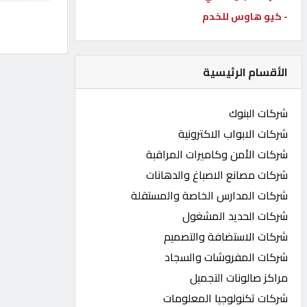
- كيو هاوس للخدم
كيو
كارز
الأقسام الرئيسية
كيو
ماركت
شركات البنوك
شركات الابواب الاكترونية
الدليل
شركات الأمن وكاميرات المراقبة
القطري
شركات مصانع الاصباغ والدهانات
شركات المدارس الخاصة والمستقلة
POWERED
شركات الحديد المشغول
BY
QHOST
شركات الاستضافة والتصميم
شركات المفروشات والسجاد
مراكز صالونات التجميل
شركات تكنولوجيا المعلومات