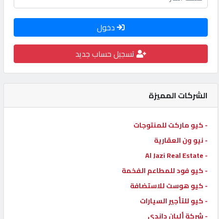
كيو
كارز
دخول
تسجيل حساب جديد
كيو
ماركت
الشركات المميزة
الدليل
القطري
- كيو ماركت للمنتوجات
- نيو ون العقارية
POWERED
- Al Jazi Real Estate
BY
QHOST
- كيو فود للمطاعم الفخمة
- كيو هوست للاستضافة
- كيو للتأجير السيارات
- شركة ألبان داندي