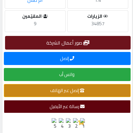
1.4
أم صلال
مطلوب
الزيارات
المقيّمين
9
34857
طلب
اشتراك
صور أعمال الشركة
إتصل
الاحصائيات
واتس أب
الأقسام
إتصل عبر الهاتف
شركات
مميزة
رسالة عبر الأيميل
إبحث