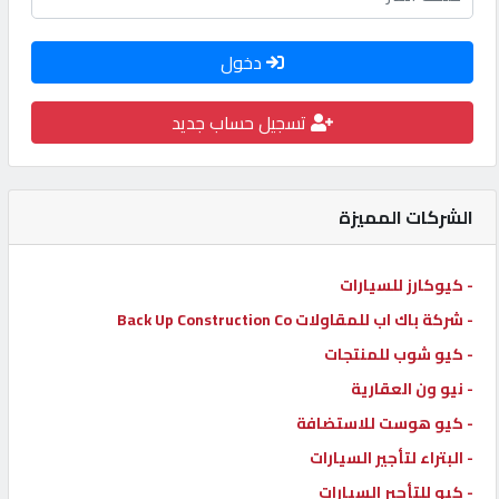
كيو
كارز
دخول
تسجيل حساب جديد
كيو
ماركت
الشركات المميزة
الدليل
القطري
- كيوكارز للسيارات
- شركة باك اب للمقاولات Back Up Construction Co
POWERED
- كيو شوب للمنتجات
BY
QHOST
- نيو ون العقارية
- كيو هوست للاستضافة
- البتراء لتأجير السيارات
- كيو للتأجير السيارات