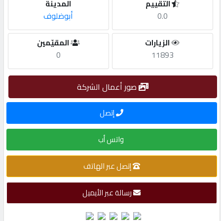
التقييم
المدينة
0.0
أبوضلوف
مطلوب
الزيارات
المقيّمين
طلب
0
11893
اشتراك
صور أعمال الشركة
الاحصائيات
إتصل
الأقسام
واتس أب
شركات
إتصل عبر الهاتف
مميزة
رسالة عبر الأيميل
إبحث