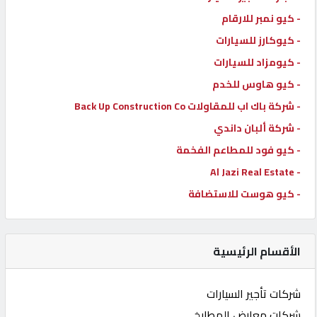
- كيو نمبر للارقام
- كيوكارز للسيارات
- كيومزاد للسيارات
- كيو هاوس للخدم
- شركة باك اب للمقاولات Back Up Construction Co
- شركة ألبان داندي
- كيو فود للمطاعم الفخمة
- Al Jazi Real Estate
- كيو هوست للاستضافة
الأقسام الرئيسية
شركات تأجير السيارات
شركات معارض المطابخ