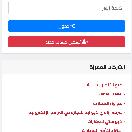
كيو
كارز
دخول
كيو
تسجيل حساب جديد
ماركت
الدليل
الشركات المميزة
القطري
- كيو للتأجير السيارات
POWERED
BY
- Fanar Travel
QHOST
- نيو ون العقارية
- شركة أراضي كيو ايه للتجارة في البرامج الإلكترونية
- كيو ستي للعقارات
- البتراء لتأجير السيارات