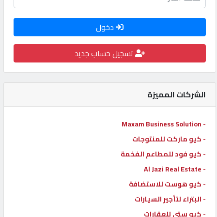
كيو
كارز
دخول
تسجيل حساب جديد
كيو
ماركت
الشركات المميزة
الدليل
القطري
- Maxam Business Solution
- كيو ماركت للمنتوجات
POWERED
- كيو فود للمطاعم الفخمة
BY
QHOST
- Al Jazi Real Estate
- كيو هوست للاستضافة
- البتراء لتأجير السيارات
- كيو ستي للعقارات