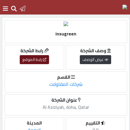
الرئيسية
insugreen
دخول
وصف الشركة
رابط الشركة
عرض الوصف
رابط الموقع
التسجيل
القسم
شركات المقاولات
English
عنوان الشركة
Al Aziziyah, doha, Qatar
أضف
اعلانك
التقييم
المدينة