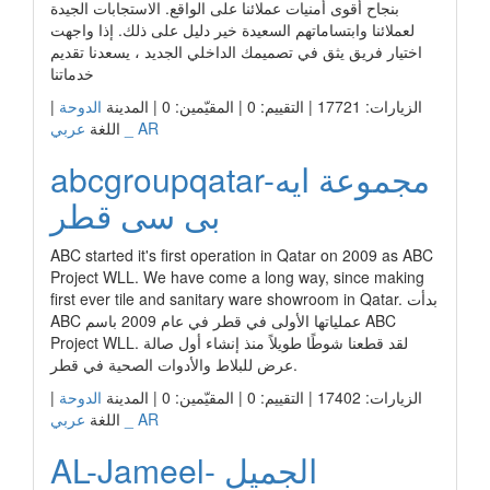
بنجاح أقوى أمنيات عملائنا على الواقع. الاستجابات الجيدة
لعملائنا وابتساماتهم السعيدة خير دليل على ذلك. إذا واجهت
اختيار فريق يثق في تصميمك الداخلي الجديد ، يسعدنا تقديم
خدماتنا
الزيارات: 17721 | التقييم: 0 | المقيّمين: 0 | المدينة
الدوحة
|
عربي _ AR
اللغة
abcgroupqatar-مجموعة ايه
بى سى قطر
ABC started it's first operation in Qatar on 2009 as ABC
Project WLL. We have come a long way, since making
first ever tile and sanitary ware showroom in Qatar. بدأت
ABC عملياتها الأولى في قطر في عام 2009 باسم ABC
Project WLL. لقد قطعنا شوطًا طويلاً منذ إنشاء أول صالة
عرض للبلاط والأدوات الصحية في قطر.
الزيارات: 17402 | التقييم: 0 | المقيّمين: 0 | المدينة
الدوحة
|
عربي _ AR
اللغة
AL-Jameel- الجميل