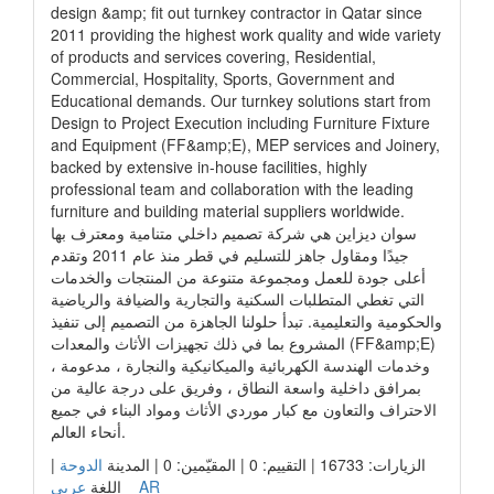
design &amp; fit out turnkey contractor in Qatar since
2011 providing the highest work quality and wide variety
of products and services covering, Residential,
Commercial, Hospitality, Sports, Government and
Educational demands. Our turnkey solutions start from
Design to Project Execution including Furniture Fixture
and Equipment (FF&amp;E), MEP services and Joinery,
backed by extensive in-house facilities, highly
professional team and collaboration with the leading
furniture and building material suppliers worldwide.
سوان ديزاين هي شركة تصميم داخلي متنامية ومعترف بها
جيدًا ومقاول جاهز للتسليم في قطر منذ عام 2011 وتقدم
أعلى جودة للعمل ومجموعة متنوعة من المنتجات والخدمات
التي تغطي المتطلبات السكنية والتجارية والضيافة والرياضية
والحكومية والتعليمية. تبدأ حلولنا الجاهزة من التصميم إلى تنفيذ
المشروع بما في ذلك تجهيزات الأثاث والمعدات (FF&amp;E)
، وخدمات الهندسة الكهربائية والميكانيكية والنجارة ، مدعومة
بمرافق داخلية واسعة النطاق ، وفريق على درجة عالية من
الاحتراف والتعاون مع كبار موردي الأثاث ومواد البناء في جميع
أنحاء العالم.
الزيارات: 16733 | التقييم: 0 | المقيّمين: 0 | المدينة
الدوحة
|
عربي _ AR
اللغة