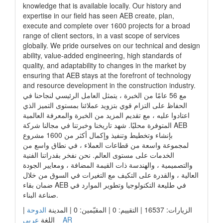
knowledge that is available locally. Our history and
expertise in our field has seen AEB create, plan,
execute and complete over 1600 projects for a broad
range of client sectors, in a vast scope of services
globally. We pride ourselves on our technical and design
ability, value-added engineering, high standards of
quality, and adaptability to changes in the market by
ensuring that AEB stays at the forefront of technology
and resource development in the construction industry.
مع 56 عامًا من الخبرة ، يتمثل العامل الرئيسي لنجاحنا في
الحفاظ على التزام قوي بتزويد عملائنا بمستوى التميز الذي
اعتادوا عليه ، مع تقديم المزيد من الخبرة والمعرفة العالمية
المتوفرة محليًا. شهد تاريخنا وخبرتنا في مجالنا شركة AEB
بإنشاء وتخطيط وتنفيذ وإكمال أكثر من 1600 مشروع
لمجموعة واسعة من قطاعات العملاء ، في نطاق واسع من
الخدمات على مستوى العالم. نحن نفخر بقدراتنا الفنية
والتصميمية ، والهندسة ذات القيمة المضافة ، ومعايير الجودة
العالية ، والقدرة على التكيف مع التغيرات في السوق من خلال
ضمان بقاء AEB في طليعة التكنولوجيا وتطوير الموارد في
صناعة البناء.
الزيارات: 16537 | التقييم: 0 | المقيّمين: 0 | المدينة
الدوحة
|
عربي _ AR
اللغة