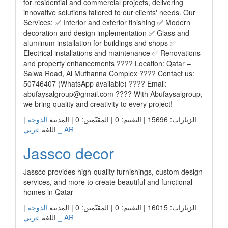
for residential and commercial projects, delivering
innovative solutions tailored to our clients' needs. Our
Services: ✅ Interior and exterior finishing ✅ Modern
decoration and design implementation ✅ Glass and
aluminum installation for buildings and shops ✅
Electrical installations and maintenance ✅ Renovations
and property enhancements ???? Location: Qatar –
Salwa Road, Al Muthanna Complex ???? Contact us:
50746407 (WhatsApp available) ???? Email:
abufaysalgroup@gmail.com
???? With Abufaysalgroup,
we bring quality and creativity to every project!
الزيارات: 15696 | التقييم: 0 | المقيّمين: 0 | المدينة
الدوحة
|
عربي _ AR
اللغة
Jassco decor
Jassco provides high-quality furnishings, custom design
services, and more to create beautiful and functional
homes in Qatar
الزيارات: 16015 | التقييم: 0 | المقيّمين: 0 | المدينة
الدوحة
|
عربي _ AR
اللغة