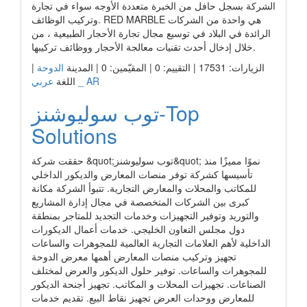
الشركة بسجل حافل من الخبرة متعددة الأوجه سواء في تجارة
وتركيب الوظائف. RED MARBLE هي واحدة من الشركات
الرائدة في البلاد في توسيع مجال تجارة الأحجار الطبيعية ، من
خلال إدخال أحدث تقنيات معالجة الأحجار ووظائف تركيبها.
الزيارات: 17531 | التقييم: 0 | المقيّمين: 0 | المدينة
الدوحة
|
عربي _ AR
اللغة
توب سوليوشنز-Top
Solutions
حققت شركة &quot;توب سوليوشنز&quot; نموًا مميزًا منذ
تأسيسها كشركة توفر منصات المعارض والديكور الداخلي
للمكاتب والمحلات والمعارض التجارية. تتبوأ الشركة مكانة
كبرى بين الشركات المتخصصة في مجال إدارة المشاريع
والتوريد وتوفير التجهيزات وخدمات التجديد للمتاجر بمنطقة
دول مجلس التعاون الخليجي. خدمات أعمال الديكورات
الداخلية لأهم العلامات التجارية العالمية للمجوهرات والساعات
تجهيز وتركيب منصات المعارض أهمها معرض الدوحة
للمجوهرات والساعات. توفير حلول الديكور والعرض لمختلف
الصناعات. تجهيزات المحلات و المكاتب. تجهيز أجنحة الديكور
للمعارض ووحدات العرض تجهيز نقاط البيع. تقديم خدمات