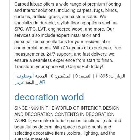
CarpetHub.ae offers a wide range of premium flooring
and interior solutions, including carpets, rugs, blinds,
curtains, artificial grass, and custom sofas. We
specialize in durable, stylish flooring options such as
SPC, WPC, LVT, engineered wood, and more. Our
services also include expert installation and
personalized consultations for your residential or
commercial needs. With 20+ years of experience, free
measurements, 24/7 support, and fast delivery, we
ensure a seamless experience from start to finish.
Transform your space with CarpetHub today!
الزيارات: 11895 | التقييم: 0 | المقيّمين: 0 | المدينة
أبوضلوف
|
عربي _ AR
اللغة
decoration world
SINCE 1969 IN THE WORLD OF INTERIOR DESIGN
AND DECORATION CONTENTS IN DECORATION
WORLD, we make interior spaces functional ,safe and
beautiful by determining space requirements and
selecting decorative items ,colors , lighting, and the
suitable materials.