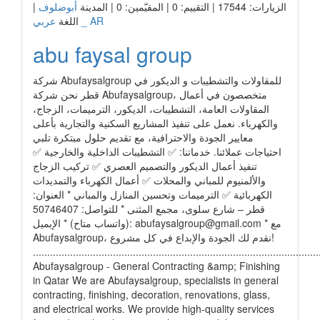
الزيارات: 17544 | التقييم: 0 | المقيّمين: 0 | المدينة
أبوضلوف
|
عربي _ AR
اللغة
abu faysal group
شركة Abufaysalgroup للمقاولات والتشطيبات و الديكور في
قطر نحن شركة Abufaysalgroup، متخصصون في أعمال
المقاولات العامة، التشطيبات، الديكور، الترميمات، الزجاج،
والكهرباء. نعمل على تنفيذ المشاريع السكنية والتجارية بأعلى
معايير الجودة والاحترافية، مع تقديم حلول مبتكرة تلبي
احتياجات عملائنا. خدماتنا: ✅ التشطيبات الداخلية والخارجية ✅
تنفيذ أعمال الديكور والتصميم العصري ✅ تركيب الزجاج
والألمنيوم للمباني والمحلات ✅ أعمال الكهرباء والتمديدات
الكهربائية ✅ الترميمات وتحسين المنازل والمباني * العنوان:
قطر – شارع سلوى، مجمع المثنى * للتواصل: 50746407
* مع
abufaysalgroup@gmail.com
(واتساب متاح) * الإيميل:
Abufaysalgroup، نقدم لك الجودة والإبداع في كل مشروع!
....................................................................................................
Abufaysalgroup - General Contracting &amp; Finishing
in Qatar We are Abufaysalgroup, specialists in general
contracting, finishing, decoration, renovations, glass,
and electrical works. We provide high-quality services