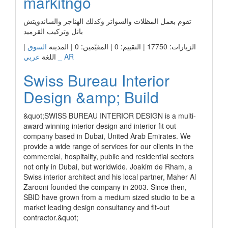
markitngo
تقوم بعمل المظلات والسواتر وكذلك الهناجر والساندويتش
بانل وتركيب القرميد
الزيارات: 17750 | التقييم: 0 | المقيّمين: 0 | المدينة
السوق
|
عربي _ AR
اللغة
Swiss Bureau Interior
Design &amp; Build
&quot;SWISS BUREAU INTERIOR DESIGN is a multi-
award winning interior design and interior fit out
company based in Dubai, United Arab Emirates. We
provide a wide range of services for our clients in the
commercial, hospitality, public and residential sectors
not only in Dubai, but worldwide. Joakim de Rham, a
Swiss interior architect and his local partner, Maher Al
Zarooni founded the company in 2003. Since then,
SBID have grown from a medium sized studio to be a
market leading design consultancy and fit-out
contractor.&quot;