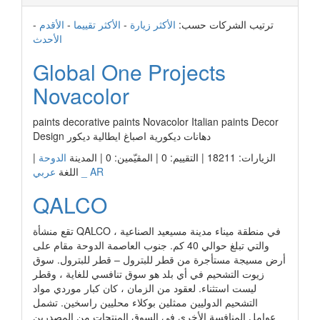
ترتيب الشركات حسب:
الأكثر زيارة
-
الأكثر تقييما
-
الأقدم
-
الأحدث
Global One Projects
Novacolor
paints decorative paints Novacolor Italian paints Decor
Design دهانات ديكورية اصباغ ايطالية ديكور
الزيارات: 18211 | التقييم: 0 | المقيّمين: 0 | المدينة
الدوحة
|
عربي _ AR
اللغة
QALCO
تقع منشأة QALCO في منطقة ميناء مدينة مسيعيد الصناعية ،
والتي تبلغ حوالي 40 كم. جنوب العاصمة الدوحة مقام على
أرض مسيجة مستأجرة من قطر للبترول – قطر للبترول. سوق
زيوت التشحيم في أي بلد هو سوق تنافسي للغاية ، وقطر
ليست استثناء. لعقود من الزمان ، كان كبار موردي مواد
التشحيم الدوليين ممثلين بوكلاء محليين راسخين. تشمل
عوامل المنافسة الأخرى في السوق المنتجات من المصدرين