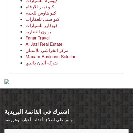
كيومزاد للسيارات
كيو نمبر للارقام
كيو هاوس للخدم
كيو ستي للعقارات
كيوكارز للسيارات
نيو ون العقارية
Fanar Travel
Al Jazi Real Estate
مركز الخراشي للأسنان
Maxam Business Solution
شركة ألبان داندي
اشترك في القائمة البريدية
وابق على اطلاع بأحداث أخبارنا وعروضنا