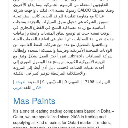
الخليجيين المعفاة من الرسوم الجمركية بينما يدفع الآخرون
رسومًا بنسبة 4٪. لذلك ، واجهت شركة QALCO وضعًا تسويقيًا
عدائيًا مع مقاومة تقليدية للوافد الجديد. كانت استراتيجية
تسويق الشركة هي دخول سوق السيارات بالتجزئة بمنتجات
أساسية مع زيادة مصداقية المنتج في القطاع التجاري في
الوقت نفسه حيث تم توسيع نطاق المنتجات واستلام إضافات
جديدة. قبل بدء العمليات ، تم النظر في اتفاقية الخدمات الفنية
ومناقشتها بالتفصيل مع عدد من شركات النفط العالمية من
الولايات المتحدة الأمريكية وفرنسا والمملكة المتحدة وإيطاليا.
تقرر أخيرًا العمل بشكل وثيق مع Lubrizol ، شركة المضافات
الزيتية الأمريكية الكبيرة. لم يمنح هذا الوصول الفوري إلى
أحدث تقنيات الصناعة فحسب ، بل أدى أيضًا إلى المرونة
والاستقلالية المرتبطة بتوفير كبير في التكلفة.
الزيارات: 17198 | التقييم: 0 | المقيّمين: 0 | المدينة
الدوحة
|
عربي _ AR
اللغة
Mas Paints
It’s a one of leading trading companies based in Doha –
Qatar, we are specialized since 2003 in trading and
supplying all kind of paints for Qatari market, Tenders,