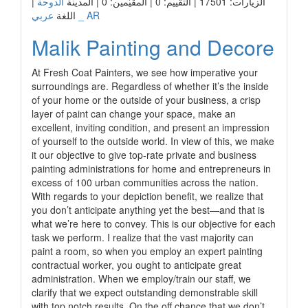
الزيارات: 17501 | التقييم: 0 | المقيّمين: 0 | المدينة
الدوحة
|
عربي _ AR
اللغة
Malik Painting and Decore
At Fresh Coat Painters, we see how imperative your
surroundings are. Regardless of whether it’s the inside
of your home or the outside of your business, a crisp
layer of paint can change your space, make an
excellent, inviting condition, and present an impression
of yourself to the outside world. In view of this, we make
it our objective to give top-rate private and business
painting administrations for home and entrepreneurs in
excess of 100 urban communities across the nation.
With regards to your depiction benefit, we realize that
you don’t anticipate anything yet the best—and that is
what we’re here to convey. This is our objective for each
task we perform. I realize that the vast majority can
paint a room, so when you employ an expert painting
contractual worker, you ought to anticipate great
administration. When we employ/train our staff, we
clarify that we expect outstanding demonstrable skill
with top notch results. On the off chance that we don’t