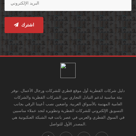
اشترك
دليل شركات القطرية أول موقع قطري للشركات ورجال الأعمال. نوفر
بيئة مناسبة لدعم التبادل التجاري بين الشركات القطرية والشركات
العامية المهتمة بالأسواق العربية. واضعين نصب أعيننا الرقي بجانب
التسويق الإلكتروني للشركات القطرية وتطويره لتجد عملاء مناسبين
في السوق القطري والعربي في عصر باتت فيه الشبكة العنكبونية هي
المصدر الأول للتواصل.