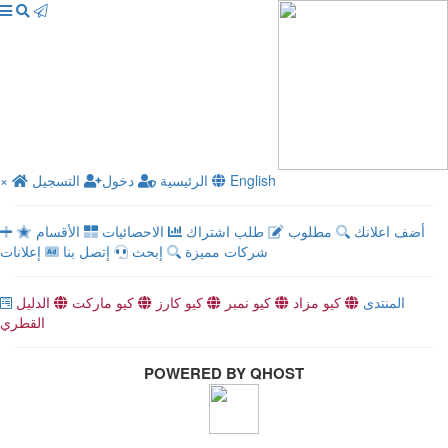
English
الرئيسية
دخول
التسجيل
×
أضف اعلانك
مطلوب
طلب اشتراك
الاحصائيات
الأقسام
شركات مميزة
إبحث
إتصل بنا
إعلانات
المنتدى
كيو مزاد
كيو نمبر
كيو كارز
كيو ماركت
الدليل
القطري
POWERED BY QHOST