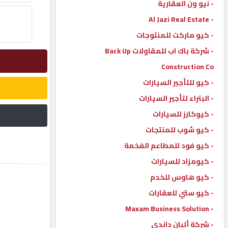
- نيو ون العقارية
- Al Jazi Real Estate
إتصل
بنا
- كيو ماركت للمنتوجات
- شركة باك اب للمقاولات Back Up
إعلانات
Construction Co
- كيو للتأجير السيارات
- البتراء لتأجير السيارات
- كيوكارز للسيارات
المنتدى
- كيو شوب للمنتجات
- كيو فود للمطاعم الفخمة
كيو
مزاد
- كيومزاد للسيارات
- كيو هاوس للخدم
- كيو ستي للعقارات
كيو
نمبر
- Maxam Business Solution
- شركة ألبان داندي