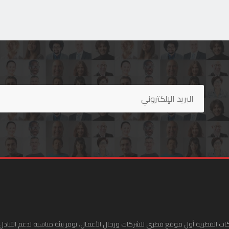
ات القطرية أول موقع قطري للشركات ورجال الأعمال. نوفر بيئة مناسبة لدعم التبادل 