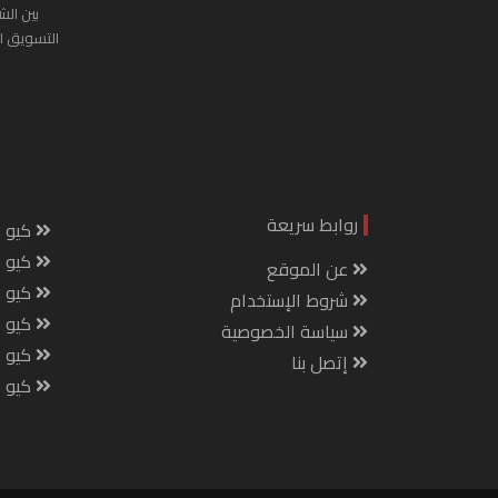
بين الش
التسويق ا
روابط سريعة
كيو س
كيو ك
عن الموقع
كيو 
شروط الإستخدام
كيو س
سياسة الخصوصية
كيو م
إتصل بنا
كيو ص