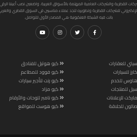
ركات القطرية والشركات العامية المهتمة بالأسواق العربية. واضعين نصب أعيننا الرقي
لإلكتروني للشركات القطرية وتطويره لتجد عملاء مناسبين في السوق القطري والعرب
باتت فيه الشبكة العنكبونية هي المصدر الأول للتواصل.
يتي للعقارات
كيو هوتيل للفنادق
ارز للسيارات
كيو فوود للمطاعم
هاوس للخدم
كيو رنت لتأجير سيارات
يل للمنتجات
كيو مزاد
اركت للإعلانات
كيو نامبر للوحات والأرقام
الون للحلاقة
كيو هوست للمواقع