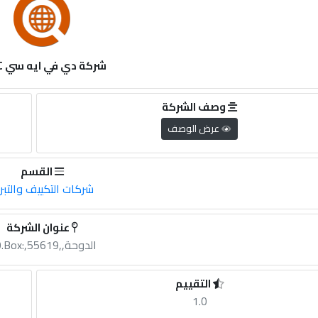
شركة دي في ايه سي DVAC
وصف الشركة
عرض الوصف
القسم
شركات التكييف والتبر
عنوان الشركة
الدوحة,,PO.Box:,55619
التقييم
1.0