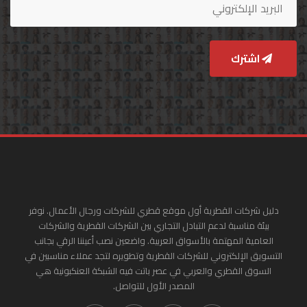
اشترك
دليل شركات القطرية أول موقع قطري للشركات ورجال الأعمال. نوفر
بيئة مناسبة لدعم التبادل التجاري بين الشركات القطرية والشركات
العامية المهتمة بالأسواق العربية. واضعين نصب أعيننا الرقي بجانب
التسويق الإلكتروني للشركات القطرية وتطويره لتجد عملاء مناسبين في
السوق القطري والعربي في عصر باتت فيه الشبكة العنكبونية هي
المصدر الأول للتواصل.