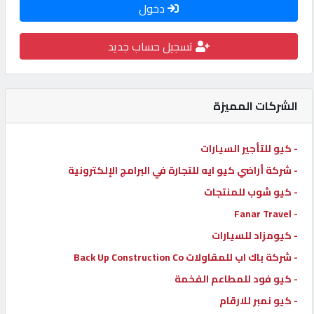
دخول
كيو
كارز
تسجيل حساب جديد
كيو
ماركت
الشركات المميزة
الدليل
- كيو للتأجير السيارات
القطري
- شركة أراضي كيو ايه للتجارة في البرامج الإلكترونية
- كيو شوب للمنتجات
POWERED
- Fanar Travel
BY
- كيومزاد للسيارات
QHOST
- شركة باك اب للمقاولات Back Up Construction Co
- كيو فود للمطاعم الفخمة
- كيو نمبر للارقام