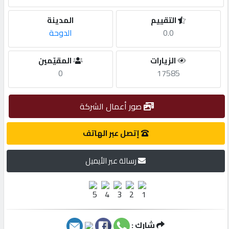
التقييم
المدينة
مطلوب
0.0
الدوحة
طلب
الزيارات
المقيّمين
اشتراك
0
17585
الاحصائيات
صور أعمال الشركة
إتصل عبر الهاتف
الأقسام
رسالة عبر الأيميل
شركات
مميزة
إبحث
شارك :