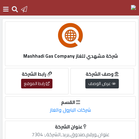
الرئيسية
دخول
شركة مشهدي للغاز Mashhadi Gas Company
التسجيل
وصف الشركة
رابط الشركة
عرض الوصف
رابط الموقع
English
القسم
شركات البترول والغاز
أضف
عنوان الشركة
اعلانك
عنوان,ورقم,صندوق,بريد,الشركة,: 7304