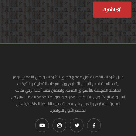
اشترك
دليل شركات القطرية أول موقع قطري للشركات ورجال الأعمال. نوفر
بيئة مناسبة لدعم التبادل التجاري بين الشركات القطرية والشركات
العامية المهتمة بالأسواق العربية. واضعين نصب أعيننا الرقي بجانب
التسويق الإلكتروني للشركات القطرية وتطويره لتجد عملاء مناسبين في
السوق القطري والعربي في عصر باتت فيه الشبكة العنكبونية هي
المصدر الأول للتواصل.