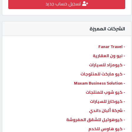
تسجيل حساب جديد
كيو
كارز
الشركات المميزة
كيو
ماركت
- Fanar Travel
- نيو ون العقارية
الدليل
- كيومزاد للسيارات
القطري
- كيو ماركت للمنتوجات
- Maxam Business Solution
POWERED
- كيو شوب للمنتجات
BY
QHOST
- كيوكارز للسيارات
- شركة ألبان داندي
- كيوهوتيل للشقق المفروشة
- كيو هاوس للخدم