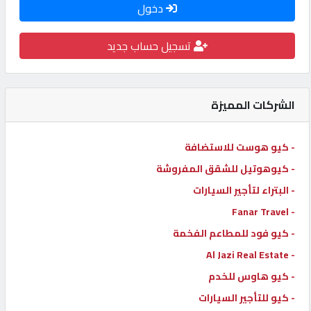
دخول
كيو
كارز
تسجيل حساب جديد
كيو
ماركت
الشركات المميزة
الدليل
- كيو هوست للاستضافة
القطري
- كيوهوتيل للشقق المفروشة
- البتراء لتأجير السيارات
POWERED
- Fanar Travel
BY
- كيو فود للمطاعم الفخمة
QHOST
- Al Jazi Real Estate
- كيو هاوس للخدم
- كيو للتأجير السيارات