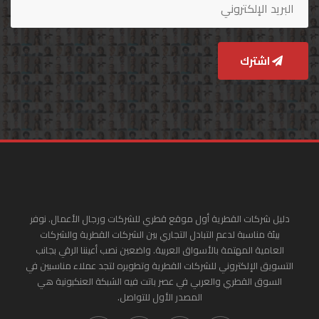
اشترك
دليل شركات القطرية أول موقع قطري للشركات ورجال الأعمال. نوفر
بيئة مناسبة لدعم التبادل التجاري بين الشركات القطرية والشركات
العامية المهتمة بالأسواق العربية. واضعين نصب أعيننا الرقي بجانب
التسويق الإلكتروني للشركات القطرية وتطويره لتجد عملاء مناسبين في
السوق القطري والعربي في عصر باتت فيه الشبكة العنكبونية هي
المصدر الأول للتواصل.