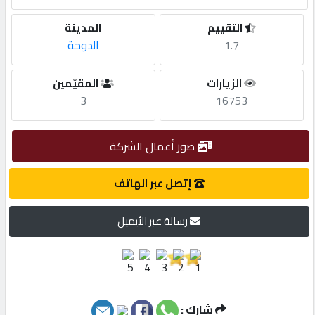
التقييم
المدينة
مطلوب
1.7
الدوحة
طلب
الزيارات
المقيّمين
اشتراك
3
16753
الاحصائيات
صور أعمال الشركة
إتصل عبر الهاتف
الأقسام
رسالة عبر الأيميل
شركات
مميزة
إبحث
شارك :