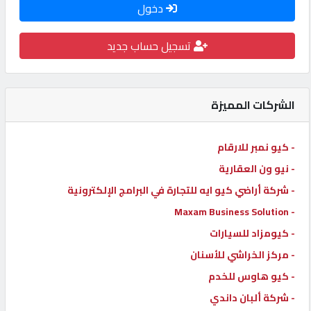
دخول
كيو
كارز
تسجيل حساب جديد
كيو
ماركت
الشركات المميزة
الدليل
- كيو نمبر للارقام
القطري
- نيو ون العقارية
- شركة أراضي كيو ايه للتجارة في البرامج الإلكترونية
POWERED
- Maxam Business Solution
BY
- كيومزاد للسيارات
QHOST
- مركز الخراشي للأسنان
- كيو هاوس للخدم
- شركة ألبان داندي