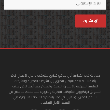
اشترك
دليل شركات القطرية أول موقع قطري للشركات ورجال الأعمال. نوفر
بيئة مناسبة لدعم التبادل التجاري بين الشركات القطرية والشركات
العامية المهتمة بالأسواق العربية. واضعين نصب أعيننا الرقي بجانب
التسويق الإلكتروني للشركات القطرية وتطويره لتجد عملاء مناسبين في
السوق القطري والعربي في عصر باتت فيه الشبكة العنكبونية هي
المصدر الأول للتواصل.