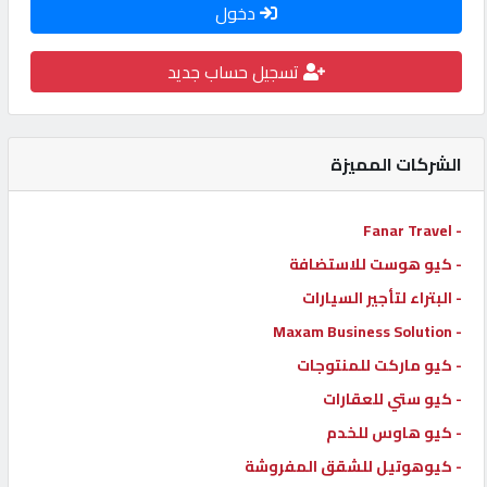
دخول
كيو
كارز
تسجيل حساب جديد
كيو
ماركت
الشركات المميزة
الدليل
- Fanar Travel
القطري
- كيو هوست للاستضافة
- البتراء لتأجير السيارات
POWERED
- Maxam Business Solution
BY
- كيو ماركت للمنتوجات
QHOST
- كيو ستي للعقارات
- كيو هاوس للخدم
- كيوهوتيل للشقق المفروشة