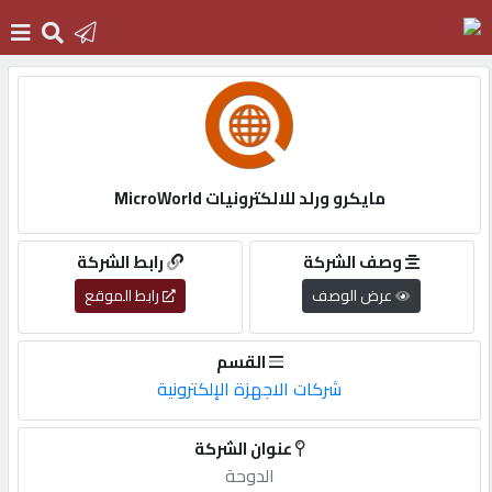
الرئيسية
دخول
مايكرو ورلد للالكترونيات MicroWorld
التسجيل
وصف الشركة
رابط الشركة
عرض الوصف
رابط الموقع
English
القسم
شركات الاجهزة الإلكترونية
أضف
عنوان الشركة
اعلانك
الدوحة