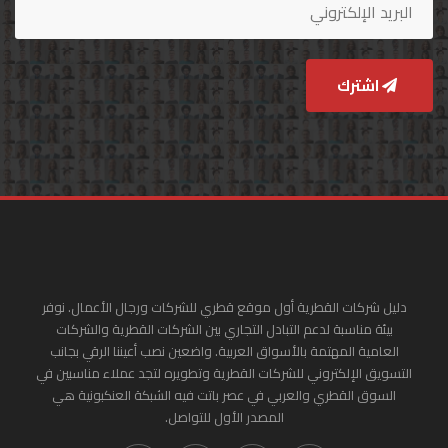
اشترك
دليل شركات القطرية أول موقع قطري للشركات ورجال الأعمال. نوفر
بيئة مناسبة لدعم التبادل التجاري بين الشركات القطرية والشركات
العامية المهتمة بالأسواق العربية. واضعين نصب أعيننا الرقي بجانب
التسويق الإلكتروني للشركات القطرية وتطويره لتجد عملاء مناسبين في
السوق القطري والعربي في عصر باتت فيه الشبكة العنكبونية هي
المصدر الأول للتواصل.