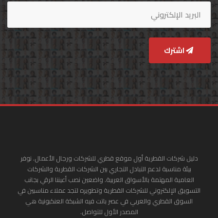
اشترك
دليل شركات القطرية أول موقع قطري للشركات ورجال الأعمال. نوفر
بيئة مناسبة لدعم التبادل التجاري بين الشركات القطرية والشركات
العامية المهتمة بالأسواق العربية. واضعين نصب أعيننا الرقي بجانب
التسويق الإلكتروني للشركات القطرية وتطويره لتجد عملاء مناسبين في
السوق القطري والعربي في عصر باتت فيه الشبكة العنكبونية هي
المصدر الأول للتواصل.