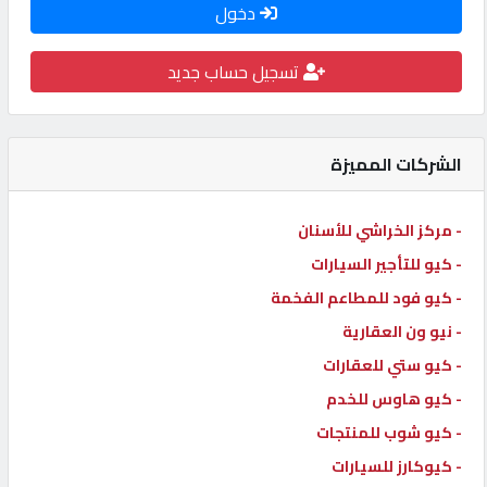
دخول
كيو
كارز
تسجيل حساب جديد
كيو
ماركت
الشركات المميزة
الدليل
- مركز الخراشي للأسنان
القطري
- كيو للتأجير السيارات
- كيو فود للمطاعم الفخمة
POWERED
- نيو ون العقارية
BY
- كيو ستي للعقارات
QHOST
- كيو هاوس للخدم
- كيو شوب للمنتجات
- كيوكارز للسيارات