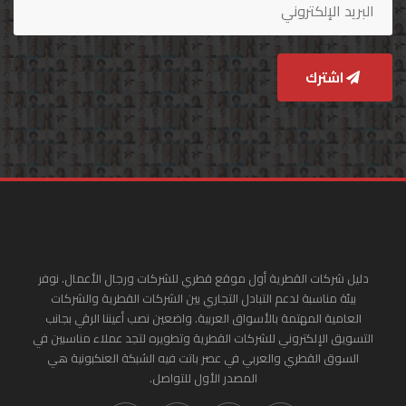
اشترك
دليل شركات القطرية أول موقع قطري للشركات ورجال الأعمال. نوفر
بيئة مناسبة لدعم التبادل التجاري بين الشركات القطرية والشركات
العامية المهتمة بالأسواق العربية. واضعين نصب أعيننا الرقي بجانب
التسويق الإلكتروني للشركات القطرية وتطويره لتجد عملاء مناسبين في
السوق القطري والعربي في عصر باتت فيه الشبكة العنكبونية هي
المصدر الأول للتواصل.