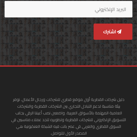
اشترك
دليل شركات القطرية أول موقع قطري للشركات ورجال الأعمال. نوفر
بيئة مناسبة لدعم التبادل التجاري بين الشركات القطرية والشركات
العامية المهتمة بالأسواق العربية. واضعين نصب أعيننا الرقي بجانب
التسويق الإلكتروني للشركات القطرية وتطويره لتجد عملاء مناسبين في
السوق القطري والعربي في عصر باتت فيه الشبكة العنكبونية هي
المصدر الأول للتواصل.