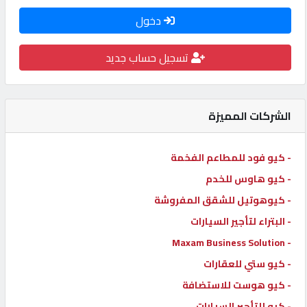
كيو
دخول
كارز
تسجيل حساب جديد
كيو
ماركت
الشركات المميزة
الدليل
- كيو فود للمطاعم الفخمة
القطري
- كيو هاوس للخدم
- كيوهوتيل للشقق المفروشة
POWERED
BY
- البتراء لتأجير السيارات
QHOST
- Maxam Business Solution
- كيو ستي للعقارات
- كيو هوست للاستضافة
- كيو للتأجير السيارات