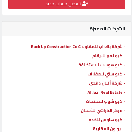
تسجيل حساب جديد
كيو
كارز
الشركات المميزة
كيو
ماركت
- شركة باك اب للمقاولات Back Up Construction Co
- كيو نمبر للارقام
الدليل
- كيو هوست للاستضافة
القطري
- كيو ستي للعقارات
- شركة ألبان داندي
POWERED
- Al Jazi Real Estate
BY
QHOST
- كيو شوب للمنتجات
- مركز الخراشي للأسنان
- كيو هاوس للخدم
- نيو ون العقارية