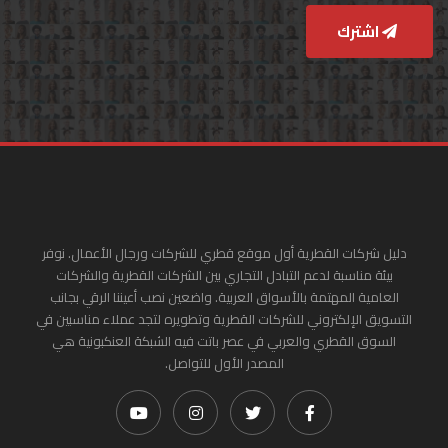
اشترك
دليل شركات القطرية أول موقع قطري للشركات ورجال الأعمال. نوفر
بيئة مناسبة لدعم التبادل التجاري بين الشركات القطرية والشركات
العامية المهتمة بالأسواق العربية. واضعين نصب أعيننا الرقي بجانب
التسويق الإلكتروني للشركات القطرية وتطويره لتجد عملاء مناسبين في
السوق القطري والعربي في عصر باتت فيه الشبكة العنكبونية هي
المصدر الأول للتواصل.