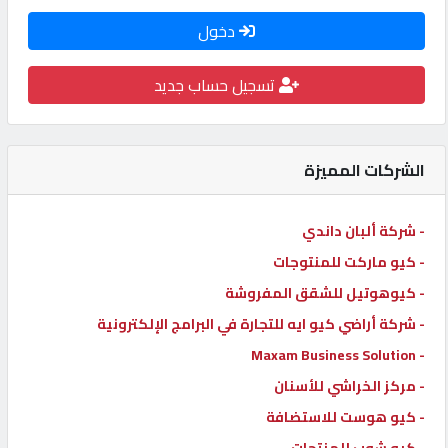
كيو
دخول
كارز
تسجيل حساب جديد
كيو
ماركت
الشركات المميزة
الدليل
- شركة ألبان داندي
القطري
- كيو ماركت للمنتوجات
- كيوهوتيل للشقق المفروشة
POWERED
BY
- شركة أراضي كيو ايه للتجارة في البرامج الإلكترونية
QHOST
- Maxam Business Solution
- مركز الخراشي للأسنان
- كيو هوست للاستضافة
- كيو شوب للمنتجات