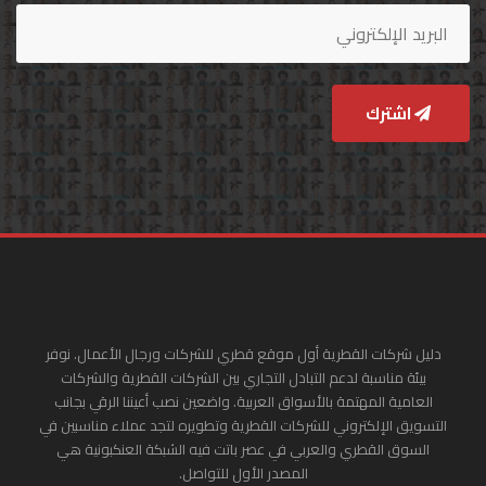
اشترك
دليل شركات القطرية أول موقع قطري للشركات ورجال الأعمال. نوفر
بيئة مناسبة لدعم التبادل التجاري بين الشركات القطرية والشركات
العامية المهتمة بالأسواق العربية. واضعين نصب أعيننا الرقي بجانب
التسويق الإلكتروني للشركات القطرية وتطويره لتجد عملاء مناسبين في
السوق القطري والعربي في عصر باتت فيه الشبكة العنكبونية هي
المصدر الأول للتواصل.