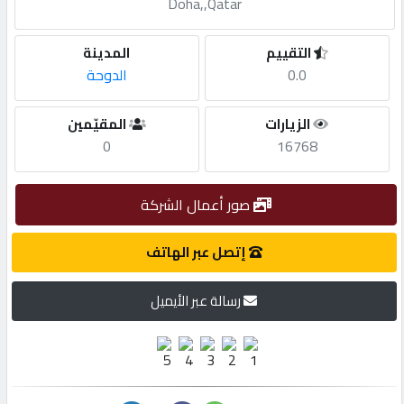
Doha,,Qatar
مطلوب
التقييم
المدينة
0.0
الدوحة
طلب
اشتراك
الزيارات
المقيّمين
0
16768
الاحصائيات
صور أعمال الشركة
الأقسام
إتصل عبر الهاتف
شركات
رسالة عبر الأيميل
مميزة
إبحث