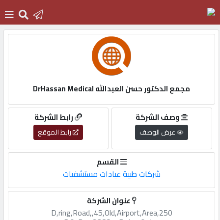
الرئيسية
دخول
مجمع الدكتور حسن العبدالله DrHassan Medical
التسجيل
وصف الشركة
رابط الشركة
عرض الوصف
رابط الموقع
English
القسم
شركات طبية عيادات مستشفيات
أضف
عنوان الشركة
اعلانك
250,D,ring,Road,,45,Old,Airport,Area