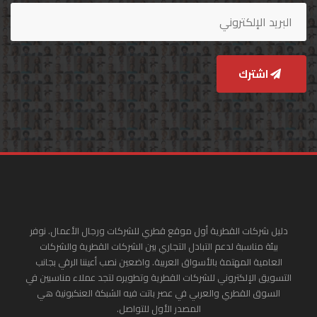
اشترك
دليل شركات القطرية أول موقع قطري للشركات ورجال الأعمال. نوفر
بيئة مناسبة لدعم التبادل التجاري بين الشركات القطرية والشركات
العامية المهتمة بالأسواق العربية. واضعين نصب أعيننا الرقي بجانب
التسويق الإلكتروني للشركات القطرية وتطويره لتجد عملاء مناسبين في
السوق القطري والعربي في عصر باتت فيه الشبكة العنكبونية هي
المصدر الأول للتواصل.