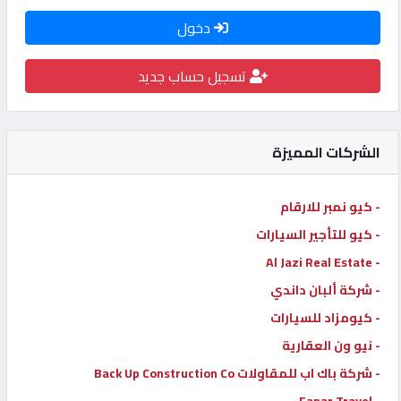
كيو
دخول
كارز
تسجيل حساب جديد
كيو
ماركت
الشركات المميزة
الدليل
- كيو نمبر للارقام
القطري
- كيو للتأجير السيارات
- Al Jazi Real Estate
POWERED
BY
- شركة ألبان داندي
QHOST
- كيومزاد للسيارات
- نيو ون العقارية
- شركة باك اب للمقاولات Back Up Construction Co
- Fanar Travel