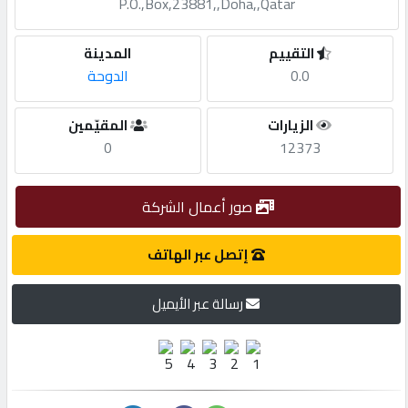
P.O.,Box,23881,,Doha,,Qatar
مطلوب
التقييم
المدينة
0.0
الدوحة
طلب
اشتراك
الزيارات
المقيّمين
0
12373
الاحصائيات
صور أعمال الشركة
الأقسام
إتصل عبر الهاتف
شركات
رسالة عبر الأيميل
مميزة
إبحث