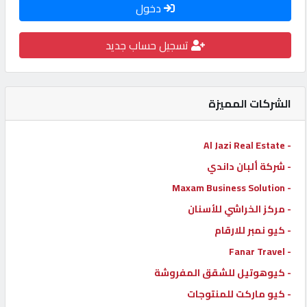
دخول
كيو
كارز
تسجيل حساب جديد
كيو
ماركت
الشركات المميزة
الدليل
- Al Jazi Real Estate
القطري
- شركة ألبان داندي
- Maxam Business Solution
POWERED
- مركز الخراشي للأسنان
BY
- كيو نمبر للارقام
QHOST
- Fanar Travel
- كيوهوتيل للشقق المفروشة
- كيو ماركت للمنتوجات