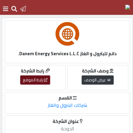
الرئيسية
دخول
دانم للبترول و الغاز Danem Energy Services L.L.C.
التسجيل
وصف الشركة
رابط الشركة
عرض الوصف
رابط الموقع
English
القسم
شركات البترول والغاز
أضف
عنوان الشركة
اعلانك
الدوحة