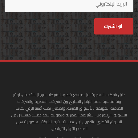
اشترك
دليل شركات القطرية أول موقع قطري للشركات ورجال الأعمال. نوفر
بيئة مناسبة لدعم التبادل التجاري بين الشركات القطرية والشركات
العامية المهتمة بالأسواق العربية. واضعين نصب أعيننا الرقي بجانب
التسويق الإلكتروني للشركات القطرية وتطويره لتجد عملاء مناسبين في
السوق القطري والعربي في عصر باتت فيه الشبكة العنكبونية هي
المصدر الأول للتواصل.