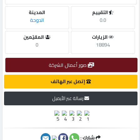
التقييم
المدينة
مطلوب
0.0
الدوحة
طلب
الزيارات
المقيّمين
اشتراك
0
18894
الاحصائيات
صور أعمال الشركة
إتصل عبر الهاتف
الأقسام
رسالة عبر الأيميل
شركات
مميزة
إبحث
شارك :