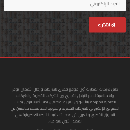
اشترك
دليل شركات القطرية أول موقع قطري للشركات ورجال الأعمال. نوفر
بيئة مناسبة لدعم التبادل التجاري بين الشركات القطرية والشركات
العامية المهتمة بالأسواق العربية. واضعين نصب أعيننا الرقي بجانب
التسويق الإلكتروني للشركات القطرية وتطويره لتجد عملاء مناسبين في
السوق القطري والعربي في عصر باتت فيه الشبكة العنكبونية هي
المصدر الأول للتواصل.