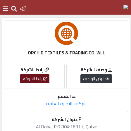
الرئيسية
دخول
ORCHID TEXTILES & TRADING CO. WLL
التسجيل
وصف الشركة
رابط الشركة
عرض الوصف
رابط الموقع
English
القسم
شركات التجارة العامه
أضف
عنوان الشركة
اعلانك
Al,Doha,,P.O.BOX:16311, Qatar