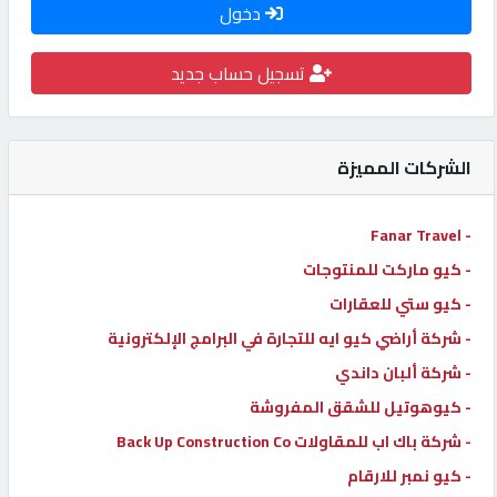
دخول
كيو
كارز
تسجيل حساب جديد
كيو
ماركت
الشركات المميزة
الدليل
- Fanar Travel
القطري
- كيو ماركت للمنتوجات
- كيو ستي للعقارات
POWERED
- شركة أراضي كيو ايه للتجارة في البرامج الإلكترونية
BY
- شركة ألبان داندي
QHOST
- كيوهوتيل للشقق المفروشة
- شركة باك اب للمقاولات Back Up Construction Co
- كيو نمبر للارقام