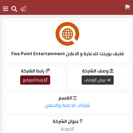
الرئيسية
دخول
فايف بوينت للدعاية و الاعلان Five Point Entertainment
التسجيل
وصف الشركة
رابط الشركة
عرض الوصف
رابط الموقع
English
القسم
شركات الدعاية والاعلان
أضف
عنوان الشركة
اعلانك
الدوحة