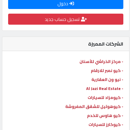
دخول
كيو
كارز
تسجيل حساب جديد
كيو
ماركت
الشركات المميزة
الدليل
- مركز الخراشي للأسنان
القطري
- كيو نمبر للارقام
- نيو ون العقارية
POWERED
- Al Jazi Real Estate
BY
- كيومزاد للسيارات
QHOST
- كيوهوتيل للشقق المفروشة
- كيو هاوس للخدم
- كيوكارز للسيارات