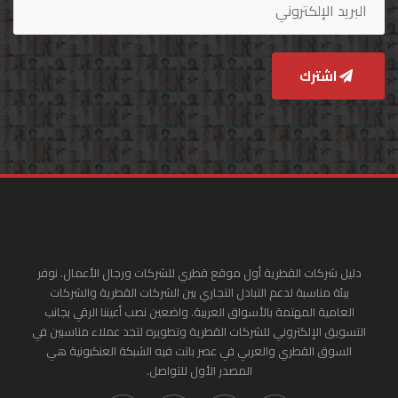
اشترك
دليل شركات القطرية أول موقع قطري للشركات ورجال الأعمال. نوفر
بيئة مناسبة لدعم التبادل التجاري بين الشركات القطرية والشركات
العامية المهتمة بالأسواق العربية. واضعين نصب أعيننا الرقي بجانب
التسويق الإلكتروني للشركات القطرية وتطويره لتجد عملاء مناسبين في
السوق القطري والعربي في عصر باتت فيه الشبكة العنكبونية هي
المصدر الأول للتواصل.