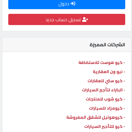
دخول
كيو
كارز
تسجيل حساب جديد
كيو
ماركت
الشركات المميزة
الدليل
- كيو هوست للاستضافة
القطري
- نيو ون العقارية
- كيو ستي للعقارات
POWERED
- البتراء لتأجير السيارات
BY
- كيو شوب للمنتجات
QHOST
- كيومزاد للسيارات
- كيوهوتيل للشقق المفروشة
- كيو للتأجير السيارات