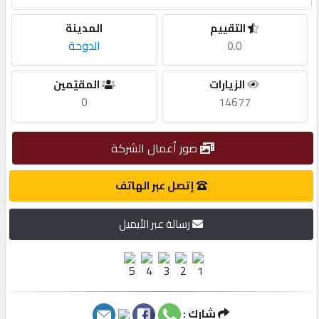
التقييم
المدينة
مطلوب
0.0
الدوحة
طلب
الزيارات
المقيّمين
اشتراك
0
14677
الاحصائيات
صور أعمال الشركة
إتصل عبر الهاتف
الأقسام
رسالة عبر الأيميل
شركات
مميزة
إبحث
شارك :