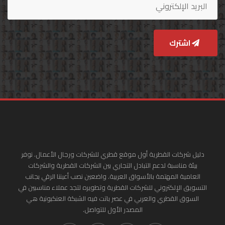
اشترك
دليل شركات القطرية أول موقع قطري للشركات ورجال الأعمال. نوفر
بيئة مناسبة لدعم التبادل التجاري بين الشركات القطرية والشركات
العامية المهتمة بالأسواق العربية. واضعين نصب أعيننا الرقي بجانب
التسويق الإلكتروني للشركات القطرية وتطويره لتجد عملاء مناسبين في
السوق القطري والعربي في عصر باتت فيه الشبكة العنكبونية هي
المصدر الأول للتواصل.