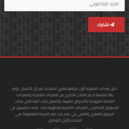
اشترك
دليل شركات القطرية أول موقع قطري للشركات ورجال الأعمال. نوفر
بيئة مناسبة لدعم التبادل التجاري بين الشركات القطرية والشركات
العامية المهتمة بالأسواق العربية. واضعين نصب أعيننا الرقي بجانب
التسويق الإلكتروني للشركات القطرية وتطويره لتجد عملاء مناسبين في
السوق القطري والعربي في عصر باتت فيه الشبكة العنكبونية هي
المصدر الأول للتواصل.