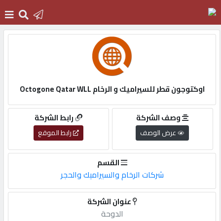
الرئيسية
دخول
اوكتوجون قطر للسيراميك و الرخام Octogone Qatar WLL
التسجيل
وصف الشركة
رابط الشركة
عرض الوصف
رابط الموقع
English
القسم
شركات الرخام والسيراميك والحجر
أضف
عنوان الشركة
اعلانك
الدوحة