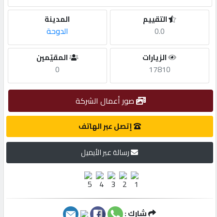
التقييم
المدينة
مطلوب
0.0
الدوحة
طلب
الزيارات
المقيّمين
اشتراك
0
17810
الاحصائيات
صور أعمال الشركة
إتصل عبر الهاتف
الأقسام
رسالة عبر الأيميل
شركات
مميزة
إبحث
شارك :