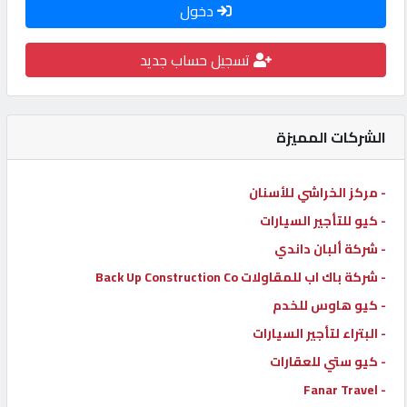
دخول
كيو
كارز
تسجيل حساب جديد
كيو
ماركت
الشركات المميزة
الدليل
- مركز الخراشي للأسنان
القطري
- كيو للتأجير السيارات
- شركة ألبان داندي
POWERED
- شركة باك اب للمقاولات Back Up Construction Co
BY
- كيو هاوس للخدم
QHOST
- البتراء لتأجير السيارات
- كيو ستي للعقارات
- Fanar Travel