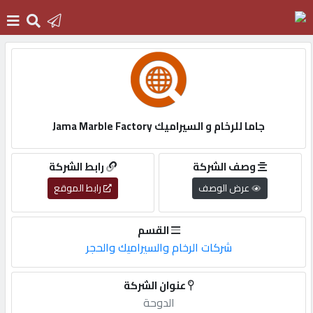
الرئيسية
دخول
جاما للرخام و السيراميك Jama Marble Factory
التسجيل
وصف الشركة
رابط الشركة
عرض الوصف
رابط الموقع
English
القسم
شركات الرخام والسيراميك والحجر
أضف
عنوان الشركة
اعلانك
الدوحة