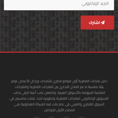
اشترك
دليل شركات القطرية أول موقع قطري للشركات ورجال الأعمال. نوفر
بيئة مناسبة لدعم التبادل التجاري بين الشركات القطرية والشركات
العامية المهتمة بالأسواق العربية. واضعين نصب أعيننا الرقي بجانب
التسويق الإلكتروني للشركات القطرية وتطويره لتجد عملاء مناسبين في
السوق القطري والعربي في عصر باتت فيه الشبكة العنكبونية هي
المصدر الأول للتواصل.