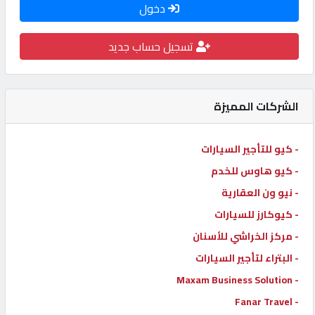
دخول
كيو
كارز
تسجيل حساب جديد
كيو
ماركت
الشركات المميزة
الدليل
- كيو للتأجير السيارات
القطري
- كيو هاوس للخدم
- نيو ون العقارية
POWERED
- كيوكارز للسيارات
BY
- مركز الخراشي للأسنان
QHOST
- البتراء لتأجير السيارات
- Maxam Business Solution
- Fanar Travel