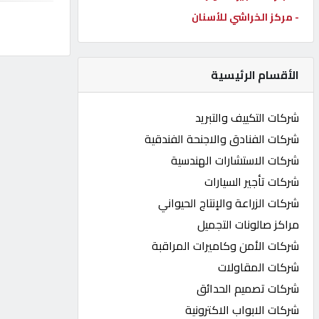
- مركز الخراشي للأسنان
كيو
كارز
الأقسام الرئيسية
كيو
ماركت
شركات التكييف والتبريد
شركات الفنادق والاجنحة الفندقية
الدليل
شركات الاستشارات الهندسية
القطري
شركات تأجير السيارات
شركات الزراعة والإنتاج الحيواني
POWERED
مراكز صالونات التجميل
BY
QHOST
شركات الأمن وكاميرات المراقبة
شركات المقاولات
شركات تصميم الحدائق
شركات الابواب الاكترونية