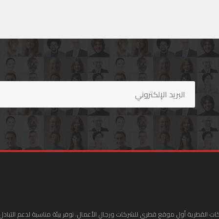
ات القطرية أول موقع قطري للشركات ورجال الأعمال. نوفر بيئة مناسبة لدعم التبادل 