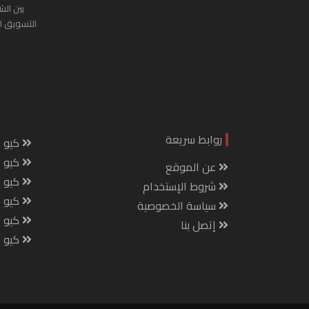
بين الش
التسويق ا
روابط سريعة
كيو س
كيو ك
عن الموقع
كيو 
شروط الإستخدام
كيو س
سياسة الخصوصية
كيو م
إتصل بنا
كيو ص