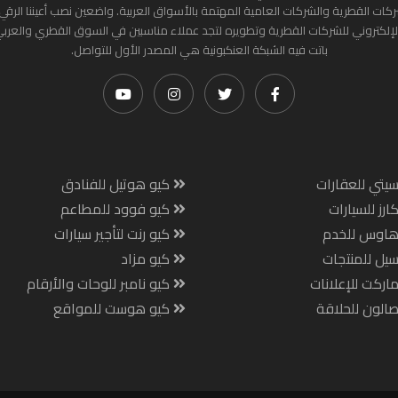
ركات القطرية والشركات العامية المهتمة بالأسواق العربية. واضعين نصب أعيننا الرقي
لإلكتروني للشركات القطرية وتطويره لتجد عملاء مناسبين في السوق القطري والعرب
باتت فيه الشبكة العنكبونية هي المصدر الأول للتواصل.
يتي للعقارات
كيو هوتيل للفنادق
ارز للسيارات
كيو فوود للمطاعم
هاوس للخدم
كيو رنت لتأجير سيارات
يل للمنتجات
كيو مزاد
اركت للإعلانات
كيو نامبر للوحات والأرقام
الون للحلاقة
كيو هوست للمواقع