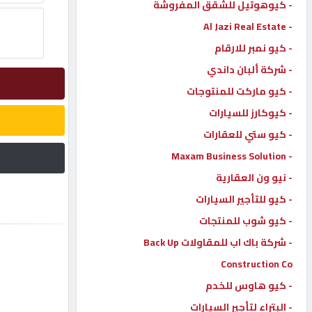
- كيوهوتيل للشقق المفروشة
- Al Jazi Real Estate
إتصل
بنا
- كيو نمبر للارقام
- شركة ألبان داندي
إعلانات
- كيو ماركت للمنتوجات
- كيوكارز للسيارات
- كيو ستي للعقارات
- Maxam Business Solution
المنتدى
- نيو ون العقارية
- كيو للتأجير السيارات
كيو
مزاد
- كيو شوب للمنتجات
- شركة باك اب للمقاولات Back Up
Construction Co
كيو
نمبر
- كيو هاوس للخدم
- البتراء لتأجير السيارات