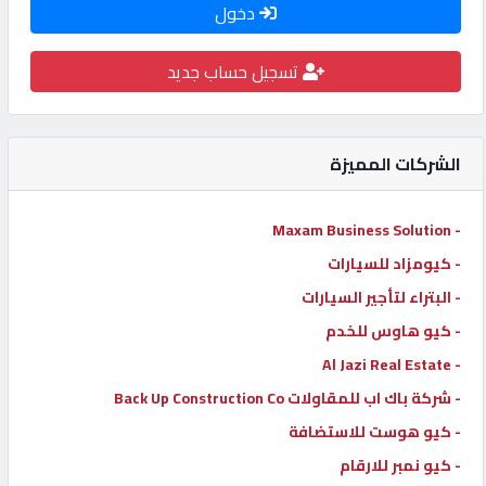
دخول
كيو
كارز
تسجيل حساب جديد
كيو
ماركت
الشركات المميزة
الدليل
- Maxam Business Solution
القطري
- كيومزاد للسيارات
- البتراء لتأجير السيارات
POWERED
- كيو هاوس للخدم
BY
- Al Jazi Real Estate
QHOST
- شركة باك اب للمقاولات Back Up Construction Co
- كيو هوست للاستضافة
- كيو نمبر للارقام