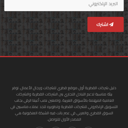
اشترك
دليل شركات القطرية أول موقع قطري للشركات ورجال الأعمال. نوفر
بيئة مناسبة لدعم التبادل التجاري بين الشركات القطرية والشركات
العامية المهتمة بالأسواق العربية. واضعين نصب أعيننا الرقي بجانب
التسويق الإلكتروني للشركات القطرية وتطويره لتجد عملاء مناسبين في
السوق القطري والعربي في عصر باتت فيه الشبكة العنكبونية هي
المصدر الأول للتواصل.