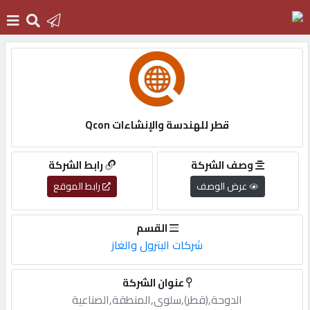
الرئيسية
دخول
قطر للهندسة والإنشاءات Qcon
التسجيل
وصف الشركة
رابط الشركة
عرض الوصف
رابط الموقع
English
القسم
شركات البترول والغاز
أضف
عنوان الشركة
اعلانك
الدوحة,(قطر),سلوى,المنطقة,الصناعية