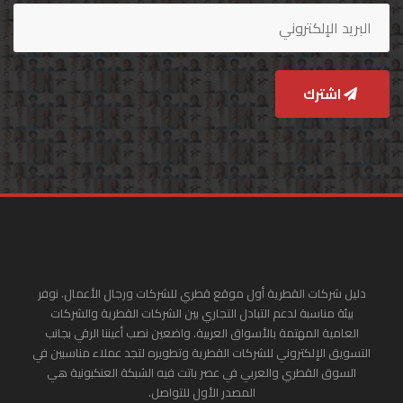
اشترك
دليل شركات القطرية أول موقع قطري للشركات ورجال الأعمال. نوفر
بيئة مناسبة لدعم التبادل التجاري بين الشركات القطرية والشركات
العامية المهتمة بالأسواق العربية. واضعين نصب أعيننا الرقي بجانب
التسويق الإلكتروني للشركات القطرية وتطويره لتجد عملاء مناسبين في
السوق القطري والعربي في عصر باتت فيه الشبكة العنكبونية هي
المصدر الأول للتواصل.