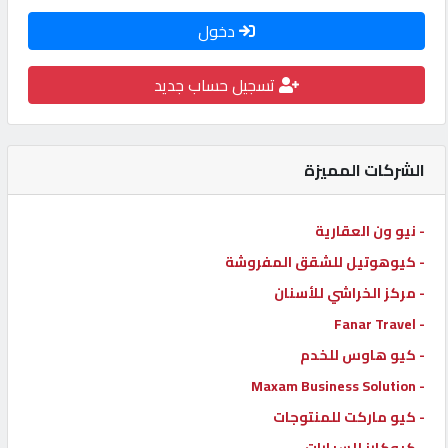
كيو
دخول
كارز
تسجيل حساب جديد
كيو
ماركت
الشركات المميزة
الدليل
- نيو ون العقارية
القطري
- كيوهوتيل للشقق المفروشة
- مركز الخراشي للأسنان
POWERED
BY
- Fanar Travel
QHOST
- كيو هاوس للخدم
- Maxam Business Solution
- كيو ماركت للمنتوجات
- كيوكارز للسيارات