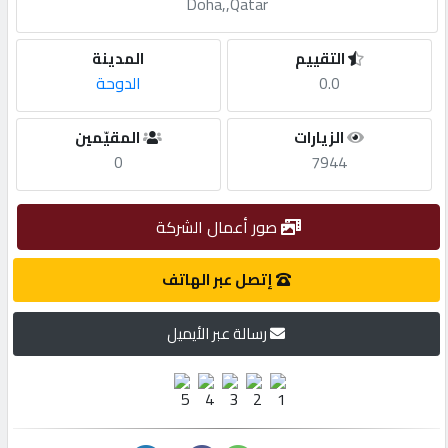
Doha,,Qatar
مطلوب
التقييم
المدينة
0.0
الدوحة
طلب
اشتراك
الزيارات
المقيّمين
0
7944
الاحصائيات
صور أعمال الشركة
الأقسام
إتصل عبر الهاتف
شركات
رسالة عبر الأيميل
مميزة
إبحث