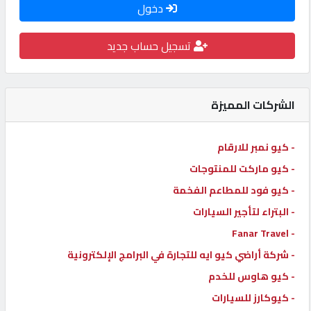
دخول
كيو
كارز
تسجيل حساب جديد
كيو
ماركت
الشركات المميزة
الدليل
- كيو نمبر للارقام
القطري
- كيو ماركت للمنتوجات
- كيو فود للمطاعم الفخمة
POWERED
- البتراء لتأجير السيارات
BY
- Fanar Travel
QHOST
- شركة أراضي كيو ايه للتجارة في البرامج الإلكترونية
- كيو هاوس للخدم
- كيوكارز للسيارات