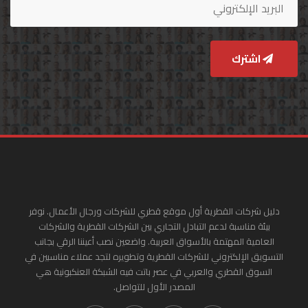
اشترك
دليل شركات القطرية أول موقع قطري للشركات ورجال الأعمال. نوفر
بيئة مناسبة لدعم التبادل التجاري بين الشركات القطرية والشركات
العامية المهتمة بالأسواق العربية. واضعين نصب أعيننا الرقي بجانب
التسويق الإلكتروني للشركات القطرية وتطويره لتجد عملاء مناسبين في
السوق القطري والعربي في عصر باتت فيه الشبكة العنكبونية هي
المصدر الأول للتواصل.