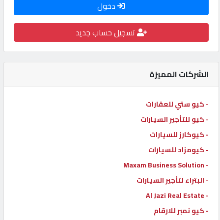
دخول
كيو
كارز
تسجيل حساب جديد
كيو
ماركت
الشركات المميزة
الدليل
- كيو ستي للعقارات
القطري
- كيو للتأجير السيارات
- كيوكارز للسيارات
POWERED
- كيومزاد للسيارات
BY
- Maxam Business Solution
QHOST
- البتراء لتأجير السيارات
- Al Jazi Real Estate
- كيو نمبر للارقام