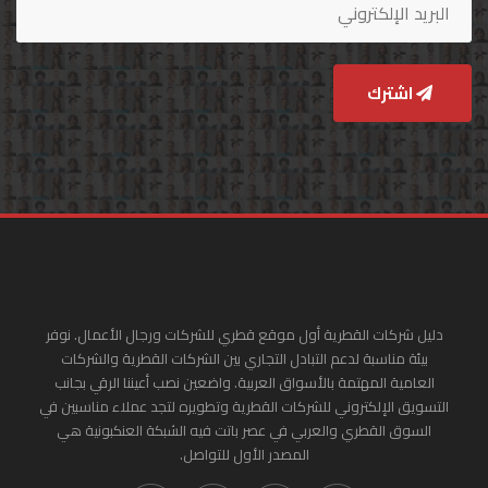
اشترك
دليل شركات القطرية أول موقع قطري للشركات ورجال الأعمال. نوفر
بيئة مناسبة لدعم التبادل التجاري بين الشركات القطرية والشركات
العامية المهتمة بالأسواق العربية. واضعين نصب أعيننا الرقي بجانب
التسويق الإلكتروني للشركات القطرية وتطويره لتجد عملاء مناسبين في
السوق القطري والعربي في عصر باتت فيه الشبكة العنكبونية هي
المصدر الأول للتواصل.