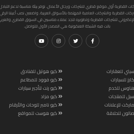
ات القطرية أول موقع قطري للشركات ورجال الأعمال. نوفر بيئة مناسبة لدعم التبادل 
ركات القطرية والشركات العامية المهتمة بالأسواق العربية. واضعين نصب أعيننا الرقي
لإلكتروني للشركات القطرية وتطويره لتجد عملاء مناسبين في السوق القطري والعرب
باتت فيه الشبكة العنكبونية هي المصدر الأول للتواصل.
يتي للعقارات
كيو هوتيل للفنادق
ارز للسيارات
كيو فوود للمطاعم
هاوس للخدم
كيو رنت لتأجير سيارات
يل للمنتجات
كيو مزاد
اركت للإعلانات
كيو نامبر للوحات والأرقام
الون للحلاقة
كيو هوست للمواقع