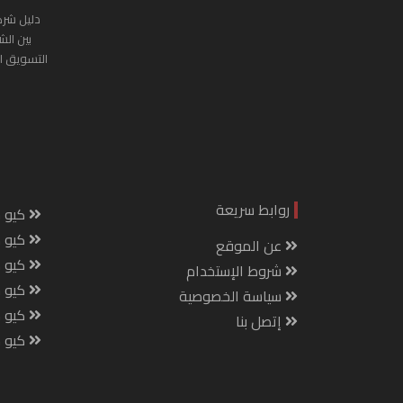
دليل شرك
بين الش
التسويق ا
روابط سريعة
كيو س
كيو ك
عن الموقع
كيو 
شروط الإستخدام
كيو س
سياسة الخصوصية
كيو م
إتصل بنا
كيو ص