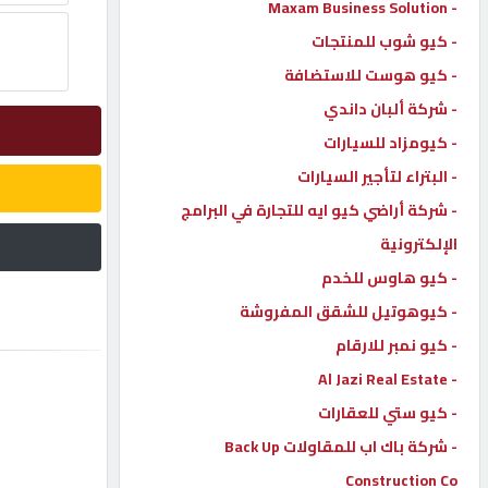
- Maxam Business Solution
إتصل
- كيو شوب للمنتجات
بنا
- كيو هوست للاستضافة
- شركة ألبان داندي
إعلانات
- كيومزاد للسيارات
- البتراء لتأجير السيارات
- شركة أراضي كيو ايه للتجارة في البرامج
الإلكترونية
المنتدى
- كيو هاوس للخدم
- كيوهوتيل للشقق المفروشة
كيو
مزاد
- كيو نمبر للارقام
- Al Jazi Real Estate
- كيو ستي للعقارات
كيو
نمبر
- شركة باك اب للمقاولات Back Up
Construction Co