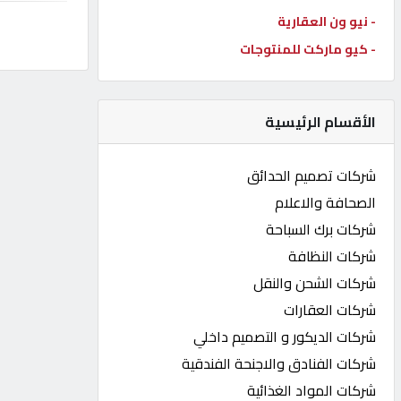
- نيو ون العقارية
كيو
كارز
- كيو ماركت للمنتوجات
كيو
الأقسام الرئيسية
ماركت
شركات تصميم الحدائق
الدليل
الصحافة والاعلام
القطري
شركات برك السباحة
شركات النظافة
POWERED
شركات الشحن والنقل
BY
QHOST
شركات العقارات
شركات الديكور و التصميم داخلي
شركات الفنادق والاجنحة الفندقية
شركات المواد الغذائية