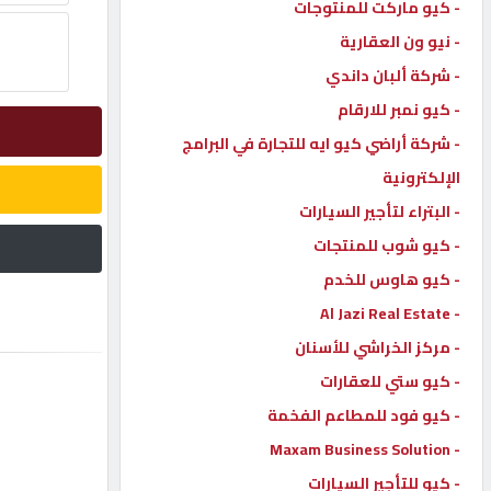
- كيو ماركت للمنتوجات
إتصل
- نيو ون العقارية
بنا
- شركة ألبان داندي
- كيو نمبر للارقام
إعلانات
- شركة أراضي كيو ايه للتجارة في البرامج
الإلكترونية
- البتراء لتأجير السيارات
- كيو شوب للمنتجات
المنتدى
- كيو هاوس للخدم
- Al Jazi Real Estate
كيو
مزاد
- مركز الخراشي للأسنان
- كيو ستي للعقارات
- كيو فود للمطاعم الفخمة
كيو
نمبر
- Maxam Business Solution
- كيو للتأجير السيارات