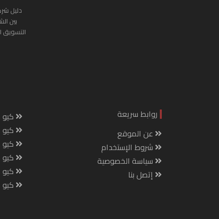
دليل شرك
بين الش
التسويق ا
روابط سريعة
كيو س
كيو ك
عن الموقع
كيو 
شروط الإستخدام
كيو س
سياسة الخصوصية
كيو م
إتصل بنا
كيو ص