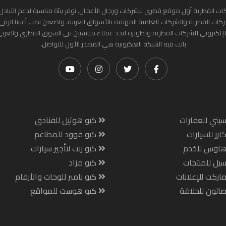
ات القطرية أول موقع قطري للشركات ورجال الأعمال. نوفر بيئة مناسبة لدعم التبادل 
ركات القطرية والشركات العامية المهتمة بالأسواق العربية. واضعين نصب أعيننا الرقي
لإلكتروني للشركات القطرية وتطويره لتجد عملاء مناسبين في السوق القطري والعرب
باتت فيه الشبكة العنكبونية هي المصدر الأول للتواصل.
يتي للعقارات
كيو هوتيل للفنادق
ارز للسيارات
كيو فوود للمطاعم
هاوس للخدم
كيو رنت لتأجير سيارات
يل للمنتجات
كيو مزاد
اركت للإعلانات
كيو نامبر للوحات والأرقام
الون للحلاقة
كيو هوست للمواقع