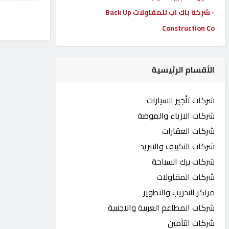
- شركة باك اب للمقاولات Back Up
كيو
كارز
Construction Co
كيو
الأقسام الرئيسية
ماركت
شركات تأجير السيارات
الدليل
شركات الازياء والموضة
القطري
شركات العقارات
شركات التكييف والتبريد
POWERED
شركات برك السباحة
BY
QHOST
شركات المقاولات
مراكز التدريب والتطوير
شركات المطاعم العربية والاجنبية
شركات التأمين