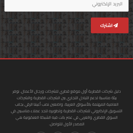
اشترك
دليل شركات القطرية أول موقع قطري للشركات ورجال الأعمال. نوفر
بيئة مناسبة لدعم التبادل التجاري بين الشركات القطرية والشركات
العامية المهتمة بالأسواق العربية. واضعين نصب أعيننا الرقي بجانب
التسويق الإلكتروني للشركات القطرية وتطويره لتجد عملاء مناسبين في
السوق القطري والعربي في عصر باتت فيه الشبكة العنكبونية هي
المصدر الأول للتواصل.