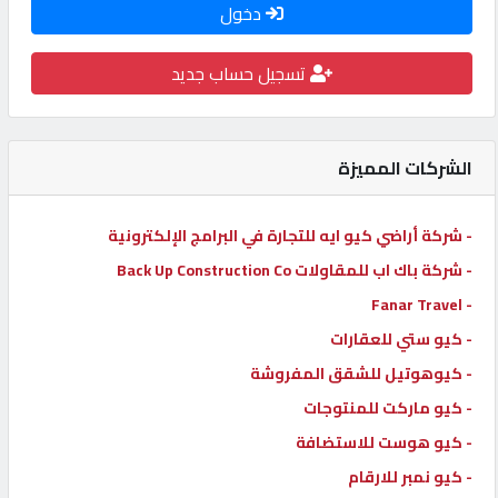
دخول
كيو
كارز
تسجيل حساب جديد
كيو
ماركت
الشركات المميزة
الدليل
- شركة أراضي كيو ايه للتجارة في البرامج الإلكترونية
القطري
- شركة باك اب للمقاولات Back Up Construction Co
- Fanar Travel
POWERED
- كيو ستي للعقارات
BY
- كيوهوتيل للشقق المفروشة
QHOST
- كيو ماركت للمنتوجات
- كيو هوست للاستضافة
- كيو نمبر للارقام