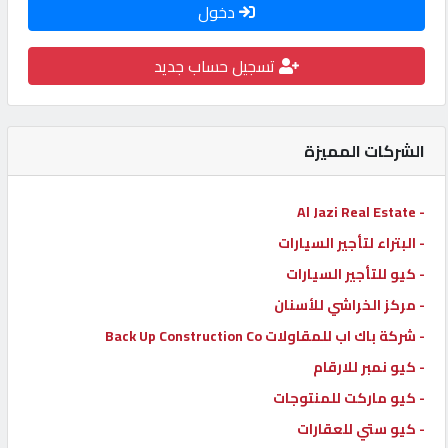
دخول
كيو
كارز
تسجيل حساب جديد
كيو
ماركت
الشركات المميزة
الدليل
- Al Jazi Real Estate
القطري
- البتراء لتأجير السيارات
- كيو للتأجير السيارات
POWERED
- مركز الخراشي للأسنان
BY
- شركة باك اب للمقاولات Back Up Construction Co
QHOST
- كيو نمبر للارقام
- كيو ماركت للمنتوجات
- كيو ستي للعقارات