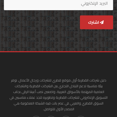
اشترك
دليل شركات القطرية أول موقع قطري للشركات ورجال الأعمال. نوفر
بيئة مناسبة لدعم التبادل التجاري بين الشركات القطرية والشركات
العامية المهتمة بالأسواق العربية. واضعين نصب أعيننا الرقي بجانب
التسويق الإلكتروني للشركات القطرية وتطويره لتجد عملاء مناسبين في
السوق القطري والعربي في عصر باتت فيه الشبكة العنكبونية هي
المصدر الأول للتواصل.