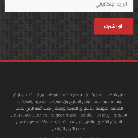
اشترك
دليل شركات القطرية أول موقع قطري للشركات ورجال الأعمال. نوفر
بيئة مناسبة لدعم التبادل التجاري بين الشركات القطرية والشركات
العامية المهتمة بالأسواق العربية. واضعين نصب أعيننا الرقي بجانب
التسويق الإلكتروني للشركات القطرية وتطويره لتجد عملاء مناسبين في
السوق القطري والعربي في عصر باتت فيه الشبكة العنكبونية هي
المصدر الأول للتواصل.