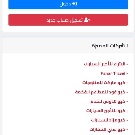
دخول
كيو
كارز
تسجيل حساب جديد
كيو
ماركت
الشركات المميزة
الدليل
- البتراء لتأجير السيارات
القطري
- Fanar Travel
- كيو ماركت للمنتوجات
POWERED
- كيو فود للمطاعم الفخمة
BY
- كيو هاوس للخدم
QHOST
- كيو للتأجير السيارات
- كيومزاد للسيارات
- كيو ستي للعقارات