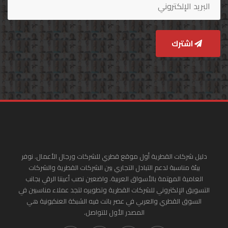
اشترك
دليل شركات القطرية أول موقع قطري للشركات ورجال الأعمال. نوفر
بيئة مناسبة لدعم التبادل التجاري بين الشركات القطرية والشركات
العامية المهتمة بالأسواق العربية. واضعين نصب أعيننا الرقي بجانب
التسويق الإلكتروني للشركات القطرية وتطويره لتجد عملاء مناسبين في
السوق القطري والعربي في عصر باتت فيه الشبكة العنكبونية هي
المصدر الأول للتواصل.