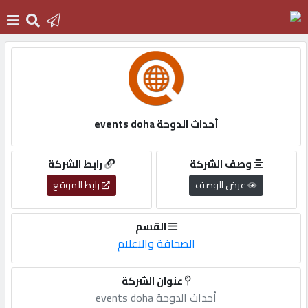
الرئيسية
دخول
أحداث الدوحة events doha
التسجيل
وصف الشركة
رابط الشركة
عرض الوصف
رابط الموقع
English
القسم
الصحافة والاعلام
أضف
عنوان الشركة
اعلانك
أحداث الدوحة events doha