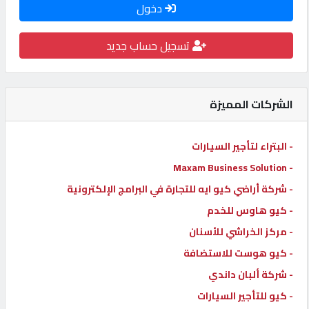
دخول
كيو
كارز
تسجيل حساب جديد
كيو
ماركت
الشركات المميزة
الدليل
- البتراء لتأجير السيارات
القطري
- Maxam Business Solution
- شركة أراضي كيو ايه للتجارة في البرامج الإلكترونية
POWERED
- كيو هاوس للخدم
BY
- مركز الخراشي للأسنان
QHOST
- كيو هوست للاستضافة
- شركة ألبان داندي
- كيو للتأجير السيارات