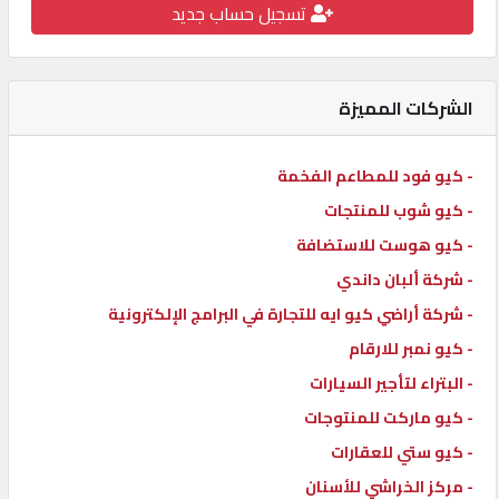
تسجيل حساب جديد
كيو
كارز
الشركات المميزة
كيو
ماركت
- كيو فود للمطاعم الفخمة
- كيو شوب للمنتجات
الدليل
- كيو هوست للاستضافة
القطري
- شركة ألبان داندي
- شركة أراضي كيو ايه للتجارة في البرامج الإلكترونية
POWERED
- كيو نمبر للارقام
BY
QHOST
- البتراء لتأجير السيارات
- كيو ماركت للمنتوجات
- كيو ستي للعقارات
- مركز الخراشي للأسنان