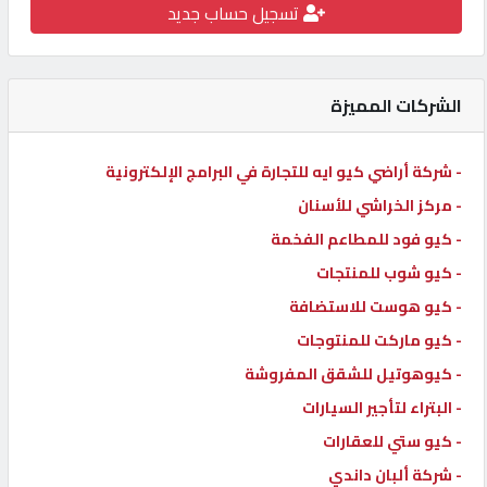
تسجيل حساب جديد
كيو
كارز
الشركات المميزة
كيو
ماركت
- شركة أراضي كيو ايه للتجارة في البرامج الإلكترونية
- مركز الخراشي للأسنان
الدليل
- كيو فود للمطاعم الفخمة
القطري
- كيو شوب للمنتجات
- كيو هوست للاستضافة
POWERED
- كيو ماركت للمنتوجات
BY
QHOST
- كيوهوتيل للشقق المفروشة
- البتراء لتأجير السيارات
- كيو ستي للعقارات
- شركة ألبان داندي