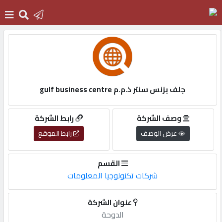
الرئيسية
دخول
جلف بزنس سنتر ذ.م.م gulf business centre
التسجيل
وصف الشركة
رابط الشركة
عرض الوصف
رابط الموقع
English
القسم
شركات تكنولوجيا المعلومات
أضف
عنوان الشركة
اعلانك
الدوحة