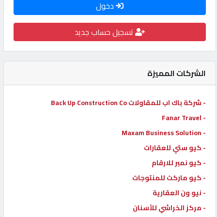
دخول
كيو
كارز
تسجيل حساب جديد
كيو
ماركت
الشركات المميزة
الدليل
- شركة باك اب للمقاولات Back Up Construction Co
القطري
- Fanar Travel
- Maxam Business Solution
POWERED
- كيو ستي للعقارات
BY
- كيو نمبر للارقام
QHOST
- كيو ماركت للمنتوجات
- نيو ون العقارية
- مركز الخراشي للأسنان