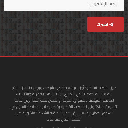
اشترك
دليل شركات القطرية أول موقع قطري للشركات ورجال الأعمال. نوفر
بيئة مناسبة لدعم التبادل التجاري بين الشركات القطرية والشركات
العامية المهتمة بالأسواق العربية. واضعين نصب أعيننا الرقي بجانب
التسويق الإلكتروني للشركات القطرية وتطويره لتجد عملاء مناسبين في
السوق القطري والعربي في عصر باتت فيه الشبكة العنكبونية هي
المصدر الأول للتواصل.