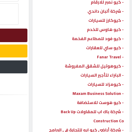
- كيو نمبر للارقام
إتصل
- شركة ألبان داندي
بنا
- كيوكارز للسيارات
- كيو هاوس للخدم
إعلانات
- كيو فود للمطاعم الفخمة
- كيو ستي للعقارات
- Fanar Travel
- كيوهوتيل للشقق المفروشة
المنتدى
- البتراء لتأجير السيارات
- كيومزاد للسيارات
كيو
- Maxam Business Solution
مزاد
- كيو هوست للاستضافة
- شركة باك اب للمقاولات Back Up
كيو
نمبر
Construction Co
- شركة أراضي كيو ايه للتجارة في البرامج