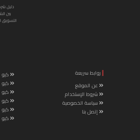
دليل شرك
بين الش
التسويق ا
روابط سريعة
كيو س
كيو ك
عن الموقع
كيو 
شروط الإستخدام
كيو س
سياسة الخصوصية
كيو م
إتصل بنا
كيو ص