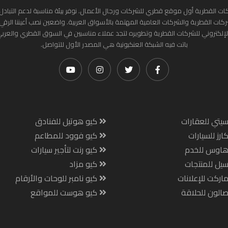
ات القطرية أول موقع قطري للشركات ورجال الأعمال. نوفر بيئة مناسبة لدعم التبادل 
ركات القطرية والشركات العامية المهتمة بالأسواق العربية. واضعين نصب أعيننا الرقي
لإلكتروني للشركات القطرية وتطويره لتجد عملاء مناسبين في السوق القطري والعرب
باتت فيه الشبكة العنكبونية هي المصدر الأول للتواصل.
يتي للعقارات
كيو هوتيل للفنادق
ارز للسيارات
كيو فوود للمطاعم
هاوس للخدم
كيو رنت لتأجير سيارات
يل للمنتجات
كيو مزاد
اركت للإعلانات
كيو نامبر للوحات والأرقام
الون للحلاقة
كيو هوست للمواقع