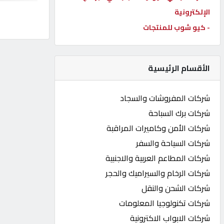
الإلكترونية
كيو
كارز
- كيو شوب للمنتجات
كيو
الأقسام الرئيسية
ماركت
شركات المفروشات والسجاد
الدليل
شركات برك السباحة
القطري
شركات الأمن وكاميرات المراقبة
شركات السياحة والسفر
POWERED
شركات المطاعم العربية والاجنبية
BY
QHOST
شركات الرخام والسيراميك والحجر
شركات الشحن والنقل
شركات تكنولوجيا المعلومات
شركات الابواب الاكترونية