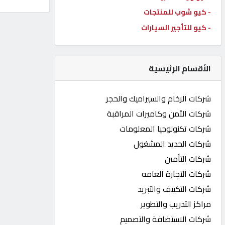
- كيو شوب للمنتجات
كيو
كارز
- كيو للتأجير السيارات
كيو
الأقسام الرئيسية
ماركت
شركات الرخام والسيراميك والحجر
الدليل
شركات الأمن وكاميرات المراقبة
القطري
شركات تكنولوجيا المعلومات
شركات الحديد المشغول
POWERED
شركات التأمين
BY
QHOST
شركات التجارة العامه
شركات التكييف والتبريد
مراكز التدريب والتطوير
شركات الاستضافة والتصميم