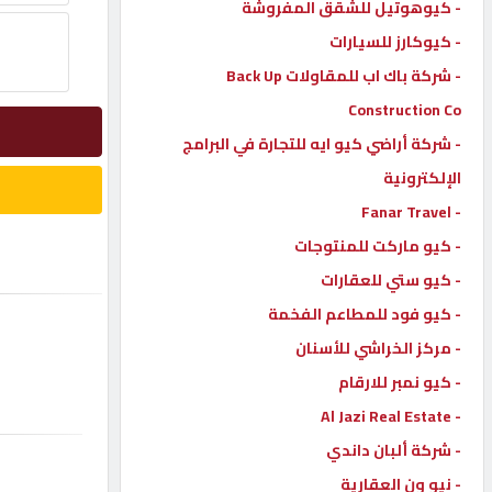
- كيوهوتيل للشقق المفروشة
إتصل
- كيوكارز للسيارات
بنا
- شركة باك اب للمقاولات Back Up
Construction Co
إعلانات
- شركة أراضي كيو ايه للتجارة في البرامج
الإلكترونية
- Fanar Travel
- كيو ماركت للمنتوجات
المنتدى
- كيو ستي للعقارات
- كيو فود للمطاعم الفخمة
كيو
مزاد
- مركز الخراشي للأسنان
- كيو نمبر للارقام
- Al Jazi Real Estate
كيو
نمبر
- شركة ألبان داندي
- نيو ون العقارية