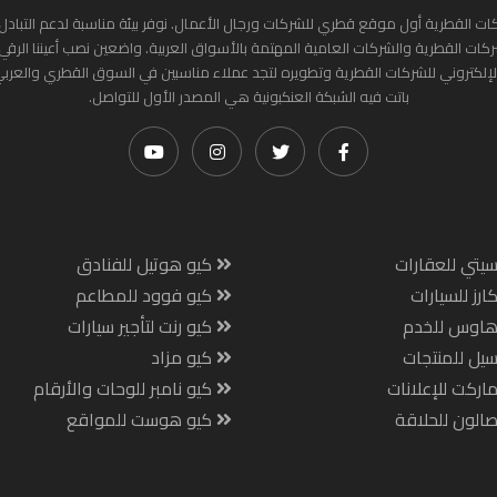
ات القطرية أول موقع قطري للشركات ورجال الأعمال. نوفر بيئة مناسبة لدعم التبادل 
ركات القطرية والشركات العامية المهتمة بالأسواق العربية. واضعين نصب أعيننا الرقي
لإلكتروني للشركات القطرية وتطويره لتجد عملاء مناسبين في السوق القطري والعرب
باتت فيه الشبكة العنكبونية هي المصدر الأول للتواصل.
يتي للعقارات
كيو هوتيل للفنادق
ارز للسيارات
كيو فوود للمطاعم
هاوس للخدم
كيو رنت لتأجير سيارات
يل للمنتجات
كيو مزاد
اركت للإعلانات
كيو نامبر للوحات والأرقام
الون للحلاقة
كيو هوست للمواقع