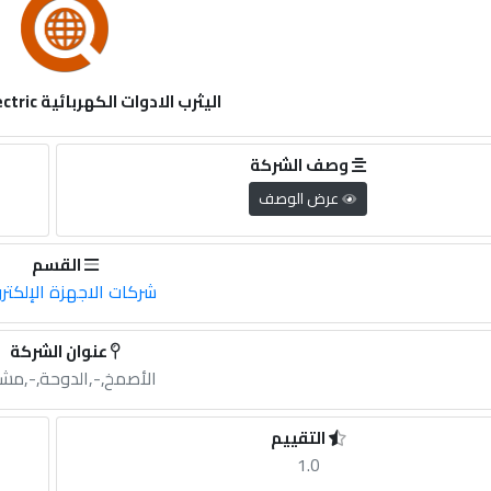
اليثرب الادوات الكهربائية al-yasrib electric
وصف الشركة
عرض الوصف
القسم
شركات الاجهزة الإلكترو
عنوان الشركة
الأصمخ,-,الدوحة,-,مش
التقييم
1.0