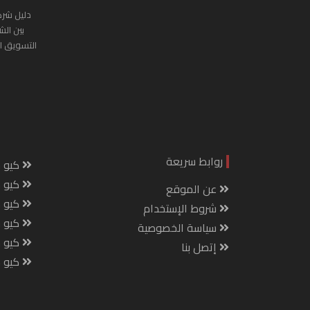
دليل شرك
بين الش
التسويق ا
روابط سريعة
كيو س
كيو ك
عن الموقع
كيو 
شروط الإستخدام
كيو س
سياسة الخصوصية
كيو م
إتصل بنا
كيو ص