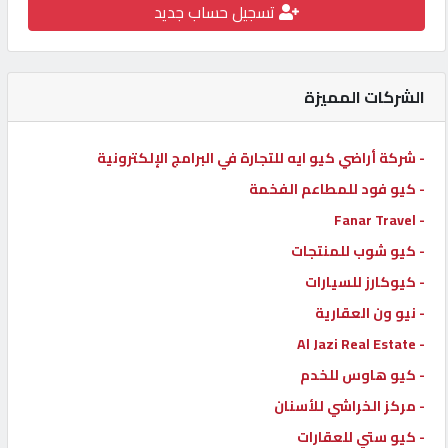
تسجيل حساب جديد
كيو
كارز
الشركات المميزة
كيو
ماركت
- شركة أراضي كيو ايه للتجارة في البرامج الإلكترونية
- كيو فود للمطاعم الفخمة
الدليل
- Fanar Travel
القطري
- كيو شوب للمنتجات
- كيوكارز للسيارات
POWERED
- نيو ون العقارية
BY
QHOST
- Al Jazi Real Estate
- كيو هاوس للخدم
- مركز الخراشي للأسنان
- كيو ستي للعقارات