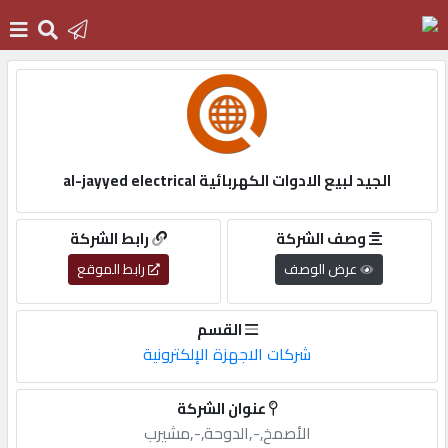
الرئيسية
دخول
الجيد لبيع الادوات الكهربائية al-jayyed electrical
التسجيل
وصف الشركة
رابط الشركة
عرض الوصف
رابط الموقع
English
القسم
شركات الاجهزة الإلكترونية
أضف
عنوان الشركة
اعلانك
الأصمخ,-,الدوحة,-,مشيرب