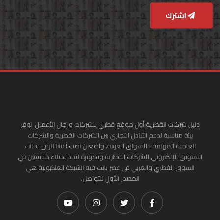
اشترك
دليل شركات القطرية أول موقع قطري للشركات ورجال الأعمال. نوفر
بيئة مناسبة لدعم التبادل التجاري بين الشركات القطرية والشركات
العامية المهتمة بالأسواق العربية. واضعين نصب أعيننا الرقي بجانب
التسويق الإلكتروني للشركات القطرية وتطويره لتجد عملاء مناسبين في
السوق القطري والعربي في عصر باتت فيه الشبكة العنكبونية هي
المصدر الأول للتواصل.