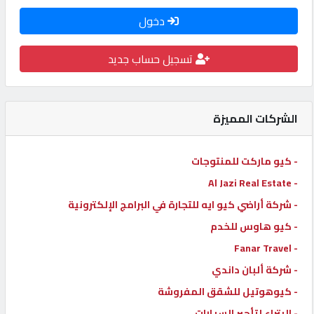
كيو
دخول
كارز
تسجيل حساب جديد
كيو
ماركت
الشركات المميزة
الدليل
- كيو ماركت للمنتوجات
القطري
- Al Jazi Real Estate
- شركة أراضي كيو ايه للتجارة في البرامج الإلكترونية
POWERED
BY
- كيو هاوس للخدم
QHOST
- Fanar Travel
- شركة ألبان داندي
- كيوهوتيل للشقق المفروشة
- البتراء لتأجير السيارات