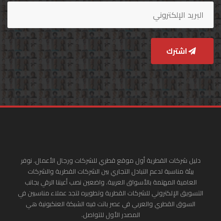
اشترك
دليل شركات القطرية أول موقع قطري للشركات ورجال الأعمال. نوفر
بيئة مناسبة لدعم التبادل التجاري بين الشركات القطرية والشركات
العامية المهتمة بالأسواق العربية. واضعين نصب أعيننا الرقي بجانب
التسويق الإلكتروني للشركات القطرية وتطويره لتجد عملاء مناسبين في
السوق القطري والعربي في عصر باتت فيه الشبكة العنكبونية هي
المصدر الأول للتواصل.