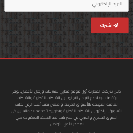
اشترك
دليل شركات القطرية أول موقع قطري للشركات ورجال الأعمال. نوفر
بيئة مناسبة لدعم التبادل التجاري بين الشركات القطرية والشركات
العامية المهتمة بالأسواق العربية. واضعين نصب أعيننا الرقي بجانب
التسويق الإلكتروني للشركات القطرية وتطويره لتجد عملاء مناسبين في
السوق القطري والعربي في عصر باتت فيه الشبكة العنكبونية هي
المصدر الأول للتواصل.