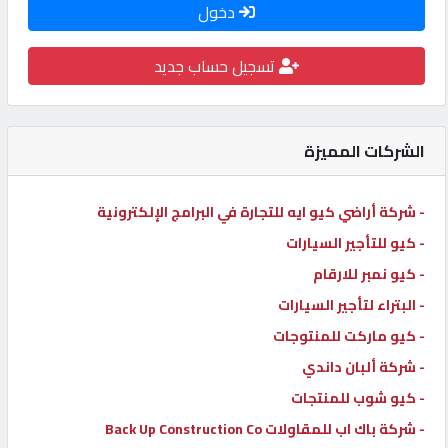
دخول
كيو
كارز
تسجيل حساب جديد
كيو
ماركت
الشركات المميزة
الدليل
- شركة أراضي كيو ايه للتجارة في البرامج الإلكترونية
القطري
- كيو للتأجير السيارات
- كيو نمبر للارقام
POWERED
- البتراء لتأجير السيارات
BY
- كيو ماركت للمنتوجات
QHOST
- شركة ألبان داندي
- كيو شوب للمنتجات
- شركة باك اب للمقاولات Back Up Construction Co