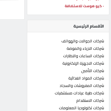
- كيو هوست للاستضافة
كيو
كارز
الأقسام الرئيسية
كيو
ماركت
شركات الجوالات والهواتف
شركات الازياء والموضة
الدليل
شركات الساعات والنظارات
القطري
شركات الاجهزة الإلكترونية
شركات التأمين
POWERED
شركات المواد الغذائية
BY
QHOST
شركات المفروشات والسجاد
شركات طبية عيادات مستشفيات
شركات الاستقدام
شركات تكنولوجيا المعلومات