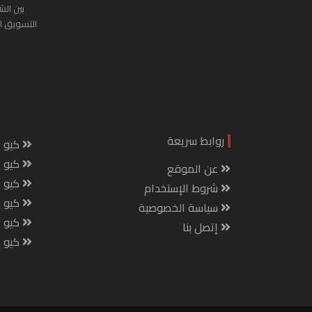
بين الش
التسويق ا
روابط سريعة
كيو س
كيو ك
عن الموقع
كيو 
شروط الإستخدام
كيو س
سياسة الخصوصية
كيو م
إتصل بنا
كيو ص