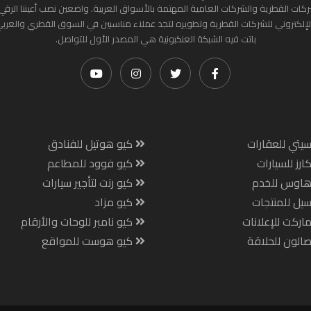
ركات القطرية والشركات العامية المهتمة بالأسواق العربية. واضعين نصب أعيننا الرقي
لإلكتروني للشركات القطرية وتطويره لتجد عملاء مناسبين في السوق القطري والعرب
باتت فيه الشبكة العنكبونية هي المصدر الأول للتواصل.
يتي للعقارات
كيو هوتيل للفنادق
ارز للسيارات
كيو فوود للمطاعم
هاوس للخدم
كيو رنت لتأجير سيارات
يل للمنتجات
كيو مزاد
اركت للإعلانات
كيو نامبر للوحات والأرقام
الون للحلاقة
كيو هوست للمواقع