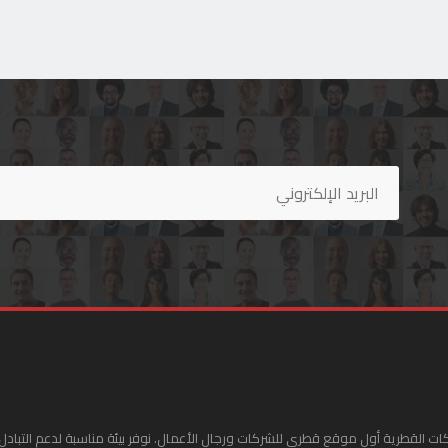
ات القطرية أول موقع قطري للشركات ورجال الأعمال. نوفر بيئة مناسبة لدعم التبادل 