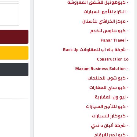
- كيوهوتيل للشقق المفروشة
إتصل
- البتراء لتأجير السيارات
بنا
- مركز الخراشي للأسنان
- كيو هاوس للخدم
إعلانات
- Fanar Travel
- شركة باك اب للمقاولات Back Up
Construction Co
- Maxam Business Solution
المنتدى
- كيو شوب للمنتجات
- كيو ستي للعقارات
كيو
مزاد
- نيو ون العقارية
- كيو للتأجير السيارات
- كيوكارز للسيارات
كيو
نمبر
- شركة ألبان داندي
- كيو نمبر للارقام