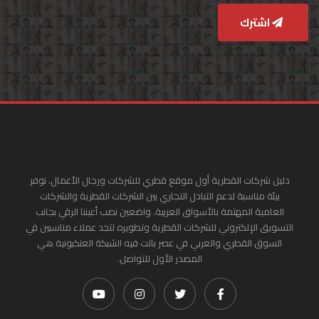
اشترك
دليل شركات القطرية أول موقع قطري للشركات ورجال الأعمال. نوفر
بيئة مناسبة لدعم التبادل التجاري بين الشركات القطرية والشركات
العامية المهتمة بالأسواق العربية. واضعين نصب أعيننا الرقي بجانب
التسويق الإلكتروني للشركات القطرية وتطويره لتجد عملاء مناسبين في
السوق القطري والعربي في عصر باتت فيه الشبكة العنكبونية هي
المصدر الأول للتواصل.