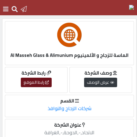
الرئيسية
دخول
الماسة للزجاج و الألمينيوم Al Masseh Glass & Alimunium
التسجيل
وصف الشركة
رابط الشركة
عرض الوصف
رابط الموقع
English
القسم
شركات الزجاج والنوافذ
أضف
عنوان الشركة
اعلانك
الاتحاد,-,الدوحة,-,الغرافة