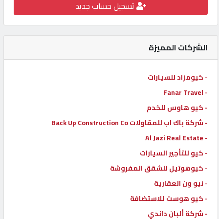
تسجيل حساب جديد
كيو
كارز
الشركات المميزة
كيو
ماركت
- كيومزاد للسيارات
- Fanar Travel
الدليل
- كيو هاوس للخدم
القطري
- شركة باك اب للمقاولات Back Up Construction Co
- Al Jazi Real Estate
POWERED
- كيو للتأجير السيارات
BY
QHOST
- كيوهوتيل للشقق المفروشة
- نيو ون العقارية
- كيو هوست للاستضافة
- شركة ألبان داندي