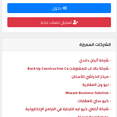
كيو
دخول
كارز
تسجيل حساب جديد
كيو
ماركت
الشركات المميزة
الدليل
- شركة ألبان داندي
القطري
- شركة باك اب للمقاولات Back Up Construction Co
- مركز الخراشي للأسنان
POWERED
BY
- نيو ون العقارية
QHOST
- Maxam Business Solution
- كيو ستي للعقارات
- شركة أراضي كيو ايه للتجارة في البرامج الإلكترونية
- Al Jazi Real Estate