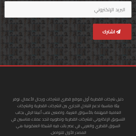
اشترك
دليل شركات القطرية أول موقع قطري للشركات ورجال الأعمال. نوفر
بيئة مناسبة لدعم التبادل التجاري بين الشركات القطرية والشركات
العامية المهتمة بالأسواق العربية. واضعين نصب أعيننا الرقي بجانب
التسويق الإلكتروني للشركات القطرية وتطويره لتجد عملاء مناسبين في
السوق القطري والعربي في عصر باتت فيه الشبكة العنكبونية هي
المصدر الأول للتواصل.