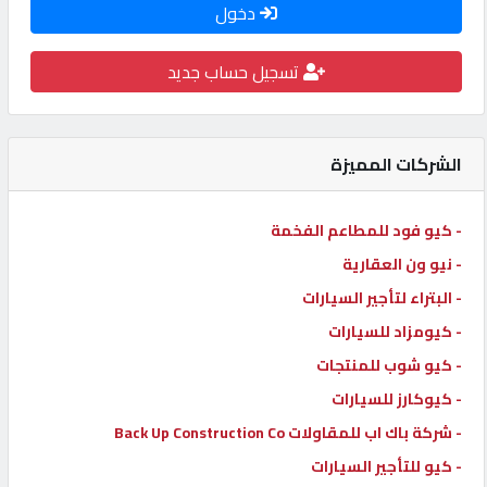
دخول
كيو
كارز
تسجيل حساب جديد
كيو
ماركت
الشركات المميزة
الدليل
- كيو فود للمطاعم الفخمة
القطري
- نيو ون العقارية
- البتراء لتأجير السيارات
POWERED
- كيومزاد للسيارات
BY
- كيو شوب للمنتجات
QHOST
- كيوكارز للسيارات
- شركة باك اب للمقاولات Back Up Construction Co
- كيو للتأجير السيارات