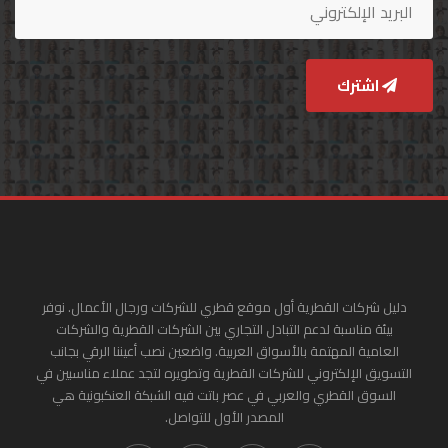
اشترك
دليل شركات القطرية أول موقع قطري للشركات ورجال الأعمال. نوفر
بيئة مناسبة لدعم التبادل التجاري بين الشركات القطرية والشركات
العامية المهتمة بالأسواق العربية. واضعين نصب أعيننا الرقي بجانب
التسويق الإلكتروني للشركات القطرية وتطويره لتجد عملاء مناسبين في
السوق القطري والعربي في عصر باتت فيه الشبكة العنكبونية هي
المصدر الأول للتواصل.